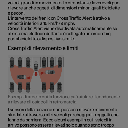
veicoli grandi in movimento. In circostanze favorevoli può
rilevare anche oggetti di dimensioni minori quali biciclette
e pedoni.
L'intervento dei freni con Cross Traffic Alert è attivo a
velocità inferiori a
15 km/h
(
9 mph
).
Cross Traffic Alert viene disattivata automaticamente se
al sistema elettrico dell'auto è collegato un rimorchio,
portabiciclette o dispositivo simile.
Esempi di rilevamento e limiti
Esempi di aree in cui la funzione può aiutare il conducente
a rilevare gli ostacoli in retromarcia.
I sensori della funzione non possono rilevare movimento
stradale attraverso altri veicoli parcheggiati o oggetti che
fanno da barriera. Ecco alcuni esempi in cui i veicoli in
arrivo possono essere rilevati solo quando sono troppo