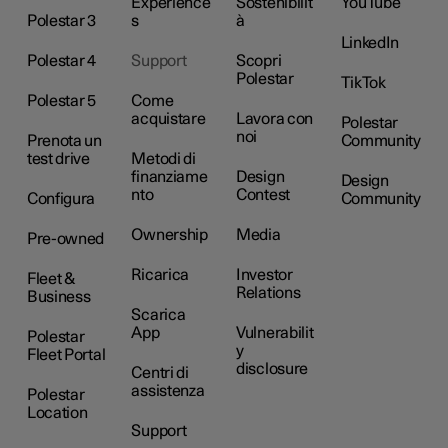
Experience
Sostenibilit
YouTube
Polestar 3
s
à
LinkedIn
Polestar 4
Support
Scopri
Polestar
TikTok
Polestar 5
Come
acquistare
Lavora con
Polestar
noi
Prenota un
Community
test drive
Metodi di
finanziame
Design
Design
nto
Contest
Configura
Community
Ownership
Media
Pre-owned
Ricarica
Investor
Fleet &
Relations
Business
Scarica
App
Vulnerabilit
Polestar
y
Fleet Portal
disclosure
Centri di
assistenza
Polestar
Location
Support