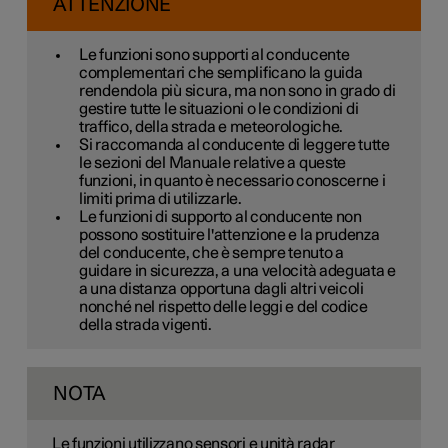
ATTENZIONE
Le funzioni sono supporti al conducente
complementari che semplificano la guida
rendendola più sicura, ma non sono in grado di
gestire tutte le situazioni o le condizioni di
traffico, della strada e meteorologiche.
Si raccomanda al conducente di leggere tutte
le sezioni del Manuale relative a queste
funzioni, in quanto è necessario conoscerne i
limiti prima di utilizzarle.
Le funzioni di supporto al conducente non
possono sostituire l'attenzione e la prudenza
del conducente, che è sempre tenuto a
guidare in sicurezza, a una velocità adeguata e
a una distanza opportuna dagli altri veicoli
nonché nel rispetto delle leggi e del codice
della strada vigenti.
NOTA
Le funzioni utilizzano sensori e unità radar