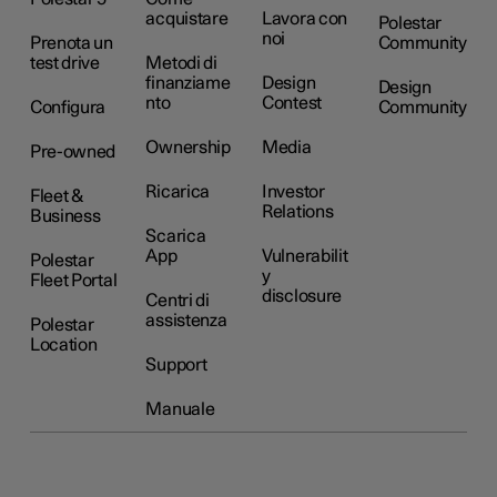
acquistare
Lavora con
Polestar
noi
Prenota un
Community
test drive
Metodi di
finanziame
Design
Design
nto
Contest
Configura
Community
Ownership
Media
Pre-owned
Ricarica
Investor
Fleet &
Relations
Business
Scarica
App
Vulnerabilit
Polestar
y
Fleet Portal
disclosure
Centri di
assistenza
Polestar
Location
Support
Manuale