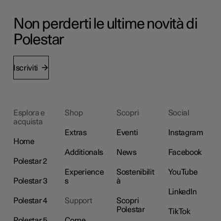
Non perderti le ultime novità di
Polestar
Iscriviti
Esplora e
Shop
Scopri
Social
acquista
Extras
Eventi
Instagram
Home
Additionals
News
Facebook
Polestar 2
Experience
Sostenibilit
YouTube
Polestar 3
s
à
LinkedIn
Polestar 4
Support
Scopri
Polestar
TikTok
Polestar 5
Come