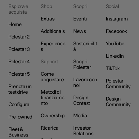
Esplora e
Shop
Scopri
Social
acquista
Extras
Eventi
Instagram
Home
Additionals
News
Facebook
Polestar 2
Experience
Sostenibilit
YouTube
Polestar 3
s
à
LinkedIn
Polestar 4
Support
Scopri
Polestar
TikTok
Polestar 5
Come
acquistare
Lavora con
Polestar
noi
Prenota un
Community
test drive
Metodi di
finanziame
Design
Design
nto
Contest
Configura
Community
Ownership
Media
Pre-owned
Ricarica
Investor
Fleet &
Relations
Business