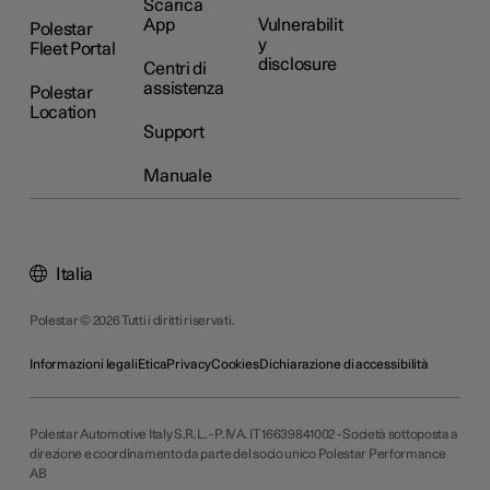
Scarica
App
Vulnerabilit
Polestar
y
Fleet Portal
disclosure
Centri di
assistenza
Polestar
Location
Support
Manuale
Italia
Polestar © 2026 Tutti i diritti riservati.
Informazioni legali
Etica
Privacy
Cookies
Dichiarazione di accessibilità
Polestar Automotive Italy S.R.L. - P.IVA. IT 16639841002 - Società sottoposta a
direzione e coordinamento da parte del socio unico Polestar Performance
AB