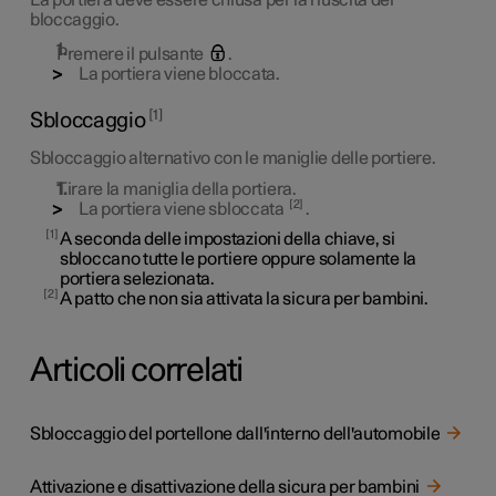
La portiera deve essere chiusa per la riuscita del
bloccaggio.
Premere il pulsante
.
La portiera viene bloccata.
1
Sbloccaggio
Sbloccaggio alternativo con le maniglie delle portiere.
Tirare la maniglia della portiera.
2
La portiera viene sbloccata
.
1
A seconda delle impostazioni della chiave, si
sbloccano tutte le portiere oppure solamente la
portiera selezionata.
2
A patto che non sia attivata la sicura per bambini.
Articoli correlati
Sbloccaggio del portellone dall'interno dell'automobile
Attivazione e disattivazione della sicura per bambini