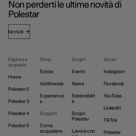
Non perderti le ultime novità di
Polestar
Iscriviti
Esplora e
Shop
Scopri
Social
acquista
Extras
Eventi
Instagram
Home
Additionals
News
Facebook
Polestar 2
Experience
Sostenibilit
YouTube
Polestar 3
s
à
LinkedIn
Polestar 4
Support
Scopri
Polestar
TikTok
Polestar 5
Come
acquistare
Lavora con
Polestar