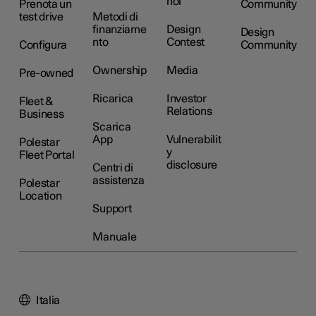
noi
Prenota un
Community
test drive
Metodi di
finanziame
Design
Design
nto
Contest
Configura
Community
Ownership
Media
Pre-owned
Ricarica
Investor
Fleet &
Relations
Business
Scarica
App
Vulnerabilit
Polestar
y
Fleet Portal
disclosure
Centri di
assistenza
Polestar
Location
Support
Manuale
Italia