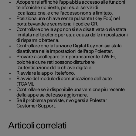
Adoperarsi affinché l'app abbia accesso alle funzioni
telefoniche richieste, per es. ai servizi di
localizzazione, e che l'accesso non sia limitato.
Posiziona una chiave senza pulsante (Key Fob) nel
portabevande e scansiona il codice QR.
Controllare che la app non si sia disattivata o sia stata
limitata nel telefono per es. a causa delle impostazioni
di risparmio batteria.
Controllare che la funzione Digital Key non sia stata
disattivata nelle impostazioni dell'app Polestar.
Provare a scollegare temporaneamente il Wi-Fi,
poiché alcune reti possono disturbare
l'autenticazione della chiave digitale.
Riavviare la app o il telefono.
Riavvio del modulo di comunicazione dell'auto
(TCAM).
Controllare se è disponibile una versione più recente
della app e se del caso aggiornare.
Se il problema persiste, rivolgersi a Polestar
Customer Support.
Articoli correlati