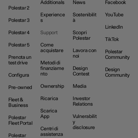
Additionals
News
Facebook
Polestar 2
Experience
Sostenibilit
YouTube
Polestar 3
s
à
LinkedIn
Polestar 4
Support
Scopri
Polestar
TikTok
Polestar 5
Come
acquistare
Lavora con
Polestar
noi
Prenota un
Community
test drive
Metodi di
finanziame
Design
Design
nto
Contest
Configura
Community
Ownership
Media
Pre-owned
Ricarica
Investor
Fleet &
Relations
Business
Scarica
App
Vulnerabilit
Polestar
y
Fleet Portal
disclosure
Centri di
assistenza
Polestar