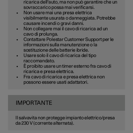
ricarica dell'auto, ma non può garantire che un
sovraccarico possa mai verificarsi.
Non usare mai una presa elettrica
visibilmente usurata o danneggiata. Potrebbe
causare incendi o gravi danni.
Non collegare mai il cavo di ricarica ad un
cavo di prolunga.
Contattare Polestar Customer Support per le
informazioni sulla manutenzione o la
sostituzione delle batterie ibride.
Usare solo il cavo di ricarica del tipo
raccomandato.
È proibito usare un timer esterno fra cavo di
ricarica e presa elettrica.
Fra cavo di ricarica e presa elettrica non
possono essere usati adattatori.
IMPORTANTE
Il salvavita non protegge impianto elettrico/presa
da
230 V
(corrente alternata).