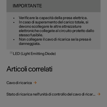
IMPORTANTE
Verificare la capacità della presa elettrica.
In caso di superamento del carico totale, si
devono scollegare le altre attrezzature
elettroniche collegate al circuito protetto dallo
stesso fusibile.
Non collegare il cavo di ricarica se la presa è
danneggiata.
1
LED (Light Emitting Diode)
Articoli correlati
Cavo di ricarica
Stato di ricarica nell'unità di controllo del cavo di ricarica