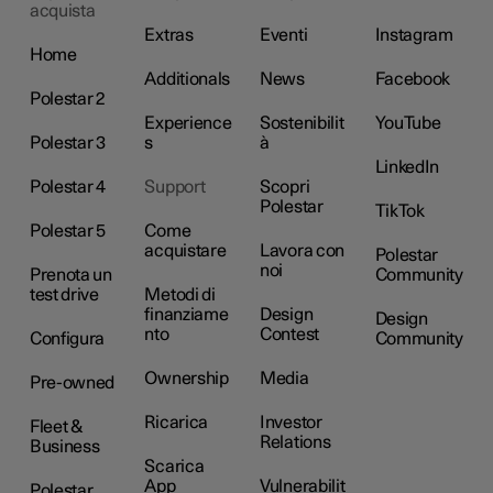
acquista
Extras
Eventi
Instagram
Home
Additionals
News
Facebook
Polestar 2
Experience
Sostenibilit
YouTube
Polestar 3
s
à
LinkedIn
Polestar 4
Support
Scopri
Polestar
TikTok
Polestar 5
Come
acquistare
Lavora con
Polestar
noi
Prenota un
Community
test drive
Metodi di
finanziame
Design
Design
nto
Contest
Configura
Community
Ownership
Media
Pre-owned
Ricarica
Investor
Fleet &
Relations
Business
Scarica
App
Vulnerabilit
Polestar