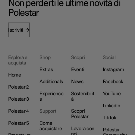
Non perderti le ultime novità di
Polestar
Iscriviti
Esplora e
Shop
Scopri
Social
acquista
Extras
Eventi
Instagram
Home
Additionals
News
Facebook
Polestar 2
Experience
Sostenibilit
YouTube
Polestar 3
s
à
LinkedIn
Polestar 4
Support
Scopri
Polestar
TikTok
Polestar 5
Come
acquistare
Lavora con
Polestar
noi