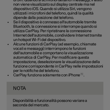
di Siri. Quando si scrivono/dettano i messaggi, il testo
non viene visualizzato sul display centrale ma nel
dispositivo iOS. Quando si utilizza Siri, vengono
utilizzati i microfoni del telefono, quindi la qualità
dipende dalla posizione del telefono.
Se il dispositivo è connesso all'automobile tramite
Bluetooth, la connessione si interrompe quando si
utilizza CarPlay. Per ripristinare la connessione
Internet dell'automobile, condividere Internet tramite
un hotspot Wi-Fi del dispositivo.
Alcune funzioni di CarPlay (ad esempio, chiamate
vocali e messaggi) interrompono le funzioni
dell'automobile e comportano la visualizzazione
automatica di CarPlay. Per modificare questa
impostazione, deselezionare la visualizzazione della
funzione corrispondente in CarPlay nelle impostazioni
per le notifiche del telefono.
1
CarPlay funziona solamente con iPhone
.
NOTA
Disponibilità e funzionalità possono variare a
seconda del mercato.