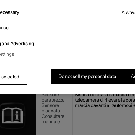
llisione
 Necessary
Always
lay del conducente può visualizzare una serie di simboli e messagg
i all'ausilio alla sterzata. Di seguito riportiamo alcuni esempi.
ance
olo
Messaggio
Funzione
Sistema
All'attivazione della funzione,
g and Advertising
anticollisione
messaggio segnala al condu
Intervento
che il sistema si è attivato.
ettings
automatico
Do not sell my personal data
Ac
 selected
Sensore
Risulta ridotta la capacità del
parabrezza
telecamera di rilevare la cors
Sensore
marcia davanti all'automobil
bloccato
Consultare il
manuale