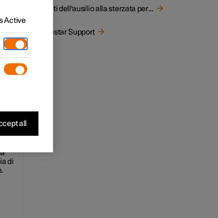
Limiti dell'ausilio alla sterzata per rischio di collisione
 Active
i
Polestar Support
 un
cente
cept all
la
ia di
e.