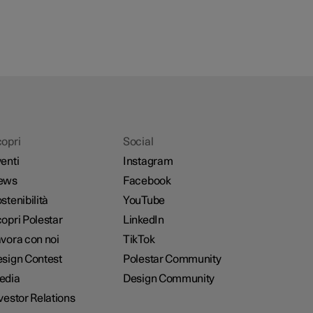
opri
Social
enti
Instagram
ews
Facebook
stenibilità
YouTube
opri Polestar
LinkedIn
vora con noi
TikTok
sign Contest
Polestar Community
edia
Design Community
vestor Relations