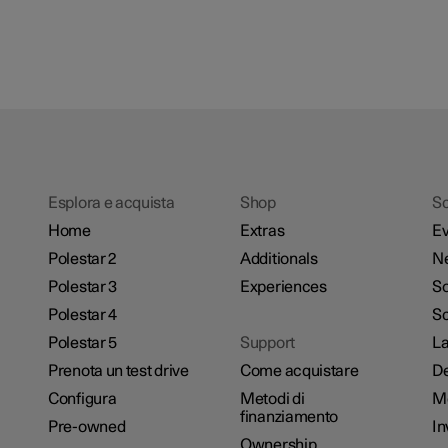
Esplora e acquista
Shop
Sc
Home
Extras
Ev
Polestar 2
Additionals
N
Polestar 3
Experiences
So
Polestar 4
Sc
Polestar 5
Support
La
Prenota un test drive
Come acquistare
De
Configura
Metodi di
M
finanziamento
Pre-owned
In
Ownership