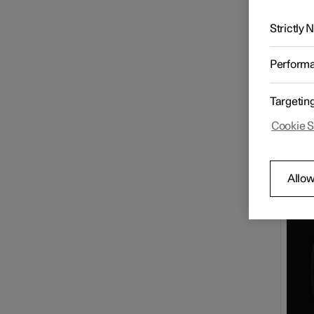
co
Funzioni del regolatore
elettronico della velocità
Strictly
Il disp
relativ
Funzioni del limitatore di
Perform
Simb
velocità
Targetin
Avvertimento distanza
Cookie S
Blind Spot Information
Allow
Cross Traffic Alert
Rear Collision Warning