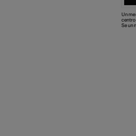
Connected Safety
Un mes
centro 
Se un 
City Safety
Driver Alert Control
Mantenimento corsia attivo
Ausilio alla sterzata per
rischio di collisione