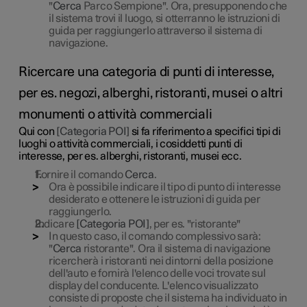
"
Cerca
Parco Sempione". Ora, presupponendo che
il sistema trovi il luogo, si otterranno le istruzioni di
guida per raggiungerlo attraverso il sistema di
navigazione.
Ricercare una categoria di punti di interesse,
per es. negozi, alberghi, ristoranti, musei o altri
monumenti o attività commerciali
Qui con
[Categoria POI]
si fa riferimento a specifici tipi di
luoghi o attività commerciali, i cosiddetti punti di
interesse, per es. alberghi, ristoranti, musei ecc.
Fornire il comando
Cerca
.
Ora è possibile indicare il tipo di punto di interesse
desiderato e ottenere le istruzioni di guida per
raggiungerlo.
Indicare
[Categoria POI]
, per es. "ristorante"
In questo caso, il comando complessivo sarà:
"
Cerca
ristorante". Ora il sistema di navigazione
ricercherà i ristoranti nei dintorni della posizione
dell'auto e fornirà l'elenco delle voci trovate sul
display del conducente. L'elenco visualizzato
consiste di proposte che il sistema ha individuato in