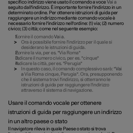
specifico indirizzo viene usato il comando a voce
Vai a
seguito dall'indirizzo. È importante fornire l'indirizzo in un
determinato ordine. Per ottenere istruzioni di guida per
raggiungere un indirizzo mediante comando vocale è
necessario fornire l'indirizzo nell'ordine: (1) via; (2) numero
civico; (3) città; come nel seguente esempio:
Fornire il comando
Vai a
.
Ora è possibile fornire l'indirizzo per il quale si
desiderano le istruzioni di guida.
Fornire la via, per es. "Via Roma"
Indicare il numero civico, per es. "cinque"
Indicare la città, per es. "Perugia"
In questo caso, il comando complessivo sarà: "
Vai
a
Via Roma cinque, Perugia". Ora, presupponendo
che il sistema trovi l'indirizzo, si otterranno le
istruzioni di guida per raggiungere l'indirizzo
attraverso il sistema di navigazione.
Usare il comando vocale per ottenere
istruzioni di guida per raggiungere un indirizzo
in un altro paese o stato
Il navigatore rileva in quale Paese o stato si trova