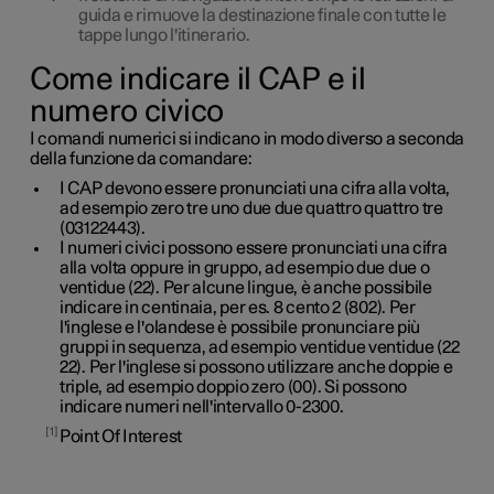
guida e rimuove la destinazione finale con tutte le
tappe lungo l'itinerario.
Come indicare il CAP e il
numero civico
I comandi numerici si indicano in modo diverso a seconda
della funzione da comandare:
I
CAP
devono essere pronunciati una cifra alla volta,
ad esempio zero tre uno due due quattro quattro tre
(03122443).
I
numeri civici
possono essere pronunciati una cifra
alla volta oppure in gruppo, ad esempio due due o
ventidue (22). Per alcune lingue, è anche possibile
indicare in centinaia, per es. 8 cento 2 (802). Per
l'inglese e l'olandese è possibile pronunciare più
gruppi in sequenza, ad esempio ventidue ventidue (22
22). Per l'inglese si possono utilizzare anche doppie e
triple, ad esempio doppio zero (00). Si possono
indicare numeri nell'intervallo 0-2300.
1
Point Of Interest