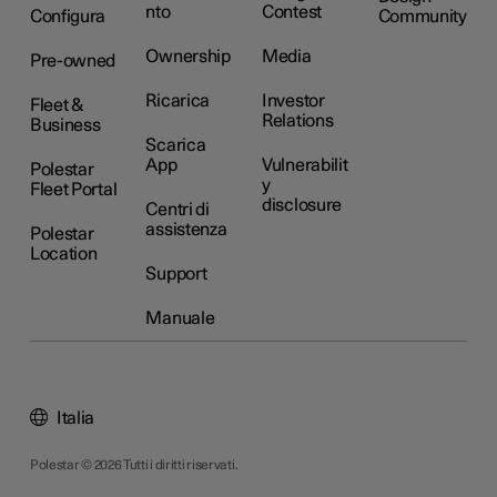
nto
Contest
Configura
Community
Ownership
Media
Pre-owned
Ricarica
Investor
Fleet &
Relations
Business
Scarica
App
Vulnerabilit
Polestar
y
Fleet Portal
disclosure
Centri di
assistenza
Polestar
Location
Support
Manuale
Italia
Polestar © 2026 Tutti i diritti riservati.