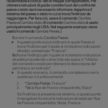
l'automobile e carica i set di mappe corrispondenti. Per
ottenere istruzioni di guida corrette fuori dai confini del
paese o stato sarà necessario informare dapprima il
sistema del paese o stato in cui si trova l'indirizzo da
raggiungere. Per fare ciò, usare il comando
Cambia
Paese
o
Cambia stato
(Il comando
Cambia stato
è usato
principalmente negli USA. Nel seguente esempio viene
usato il comando
Cambia Paese
.)
Fornire il comando
Cambia Paese
.
A questo punto si può indicare in quale Paese si
trova l'indirizzo per il quale si richiedono indicazioni
stradali, ad esempio "Francia".
Indicare l'indirizzo per il quale si richiedono indicazioni
stradali procedendo come indicato sopra in "Utilizzo
del comando vocale per ottenere la descrizione del
percorso a un indirizzo".
In questo scenario, il comando complessivo verrà
suddiviso in 2 sottocomandi:
"
Cambia Paese
, Francia"
"
Vai a
Rue de France cinquantotto, Nizza"
Se l'indirizzo è presente nel sistema, a questo punto
il navigatore fornisce le indicazioni stradali per Rue
de France cinquantotto, Nizza, Francia.