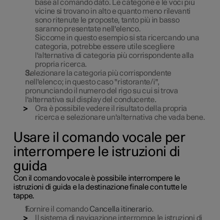
base al comando dato. Le categorie e le voci più
vicine si trovano in alto e quanto meno rilevanti
sono ritenute le proposte, tanto più in basso
saranno presentate nell'elenco.
Siccome in questo esempio si sta ricercando una
categoria, potrebbe essere utile scegliere
l'alternativa di categoria più corrispondente alla
propria ricerca.
Selezionare la categoria più corrispondente
nell'elenco; in questo caso "ristorante/i",
pronunciando il numero del rigo su cui si trova
l'alternativa sul display del conducente.
Ora è possibile vedere il risultato della propria
ricerca e selezionare un'alternativa che vada bene.
Usare il comando vocale per
interrompere le istruzioni di
guida
Con il comando vocale è possibile interrompere le
istruzioni di guida e la destinazione finale con tutte le
tappe.
Fornire il comando
Cancella itinerario
.
Il sistema di navigazione interrompe le istruzioni di