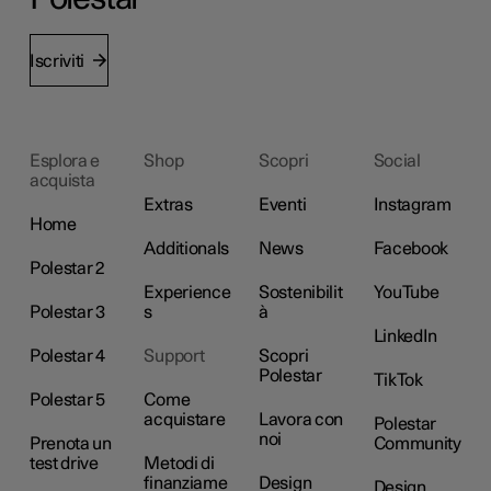
Iscriviti
Esplora e
Shop
Scopri
Social
acquista
Extras
Eventi
Instagram
Home
Additionals
News
Facebook
Polestar 2
Experience
Sostenibilit
YouTube
Polestar 3
s
à
LinkedIn
Polestar 4
Support
Scopri
Polestar
TikTok
Polestar 5
Come
acquistare
Lavora con
Polestar
noi
Prenota un
Community
test drive
Metodi di
finanziame
Design
Design