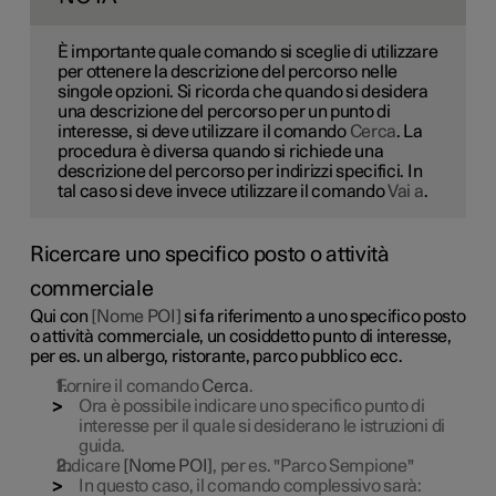
È importante quale comando si sceglie di utilizzare
per ottenere la descrizione del percorso nelle
singole opzioni. Si ricorda che quando si desidera
una descrizione del percorso per un punto di
interesse, si deve utilizzare il comando
Cerca
. La
procedura è diversa quando si richiede una
descrizione del percorso per indirizzi specifici. In
tal caso si deve invece utilizzare il comando
Vai a
.
Ricercare uno specifico posto o attività
commerciale
Qui con
[Nome POI]
si fa riferimento a uno specifico posto
o attività commerciale, un cosiddetto punto di interesse,
per es. un albergo, ristorante, parco pubblico ecc.
Fornire il comando
Cerca
.
Ora è possibile indicare uno specifico punto di
interesse per il quale si desiderano le istruzioni di
guida.
Indicare
[Nome POI]
, per es. "Parco Sempione"
In questo caso, il comando complessivo sarà: