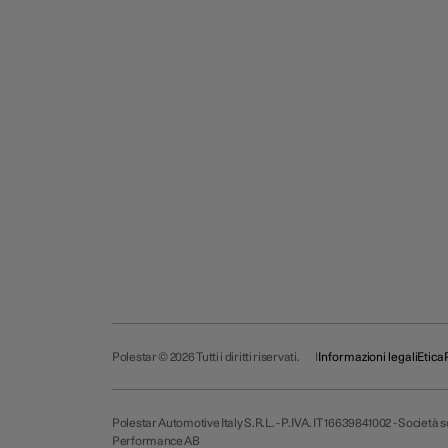
Polestar © 2026 Tutti i diritti riservati.
Informazioni legali
Etica
Polestar Automotive Italy S.R.L. - P.IVA. IT 16639841002 - Società
Performance AB