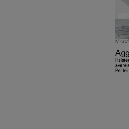
Microf
Agg
Il sis
avere s
Per le