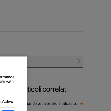
to e aziende
quistare
rformance
di finanziamento
site with
Articoli correlati
 Active
Comando vocale del climatizzatore
 a voce.