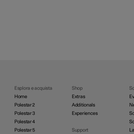
Esplora e acquista
Shop
Sc
Home
Extras
Ev
Polestar 2
Additionals
N
Polestar 3
Experiences
So
Polestar 4
Sc
Polestar 5
Support
La