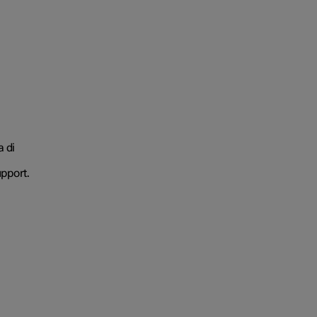
 di
upport.