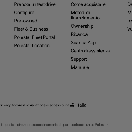
Prenota un test drive
Come acquistare
De
Configura
Metodi di
M
finanziamento
Pre-owned
In
Ownership
Fleet & Business
Vu
Ricarica
Polestar Fleet Portal
Scarica App
Polestar Location
Centri di assistenza
Support
Manuale
Italia
Privacy
Cookies
Dichiarazione di accessibilità
 sottoposta a direzione e coordinamento da parte del socio unico Polestar