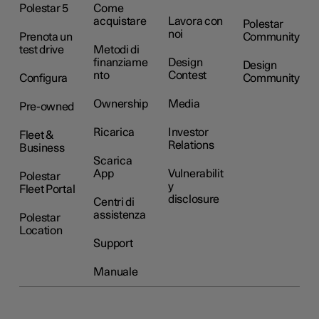
Polestar 5
Come
acquistare
Lavora con
Polestar
noi
Prenota un
Community
test drive
Metodi di
finanziame
Design
Design
nto
Contest
Configura
Community
Ownership
Media
Pre-owned
Ricarica
Investor
Fleet &
Relations
Business
Scarica
App
Vulnerabilit
Polestar
y
Fleet Portal
disclosure
Centri di
assistenza
Polestar
Location
Support
Manuale