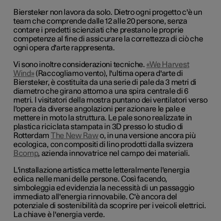
Biersteker non lavora da solo. Dietro ogni progetto c'è un
team che comprende dalle 12 alle 20 persone, senza
contare i predetti scienziati che prestano le proprie
competenze al fine di assicurare la correttezza di ciò che
ogni opera d'arte rappresenta.
Vi sono inoltre considerazioni tecniche.
«We Harvest
Wind»
(Raccogliamo vento), l'ultima opera d'arte di
Biersteker, è costituita da una serie di pale da 3 metri di
diametro che girano attorno a una spira centrale di 6
metri. I visitatori della mostra puntano dei ventilatori verso
l'opera da diverse angolazioni per azionare le pale e
mettere in moto la struttura. Le pale sono realizzate in
plastica riciclata stampata in 3D presso lo studio di
Rotterdam
The New Raw
o, in una versione ancora più
ecologica, con compositi di lino prodotti dalla svizzera
Bcomp
, azienda innovatrice nel campo dei materiali.
L'installazione artistica mette letteralmente l'energia
eolica nelle mani delle persone. Così facendo,
simboleggia ed evidenzia la necessità di un passaggio
immediato all'energia rinnovabile. C'è ancora del
potenziale di sostenibilità da scoprire per i veicoli elettrici.
La chiave è l'energia verde.