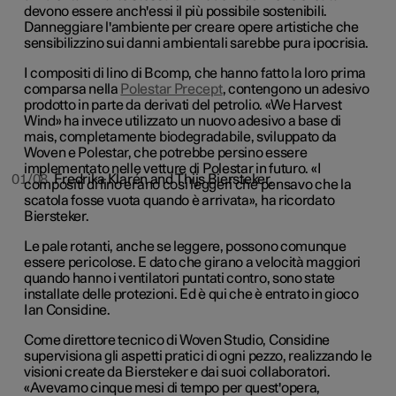
devono essere anch'essi il più possibile sostenibili.
Danneggiare l'ambiente per creare opere artistiche che
sensibilizzino sui danni ambientali sarebbe pura ipocrisia.
I compositi di lino di Bcomp, che hanno fatto la loro prima
comparsa nella
Polestar Precept
, contengono un adesivo
prodotto in parte da derivati del petrolio. «We Harvest
Wind» ha invece utilizzato un nuovo adesivo a base di
mais, completamente biodegradabile, sviluppato da
Woven e Polestar, che potrebbe persino essere
implementato nelle vetture di Polestar in futuro. «I
01/08
Fredrika Klarén and Thijs Biersteker.
compositi di lino erano così leggeri che pensavo che la
scatola fosse vuota quando è arrivata», ha ricordato
Biersteker.
Le pale rotanti, anche se leggere, possono comunque
essere pericolose. E dato che girano a velocità maggiori
quando hanno i ventilatori puntati contro, sono state
installate delle protezioni. Ed è qui che è entrato in gioco
Ian Considine.
Come direttore tecnico di Woven Studio, Considine
supervisiona gli aspetti pratici di ogni pezzo, realizzando le
visioni create da Biersteker e dai suoi collaboratori.
«Avevamo cinque mesi di tempo per quest'opera,