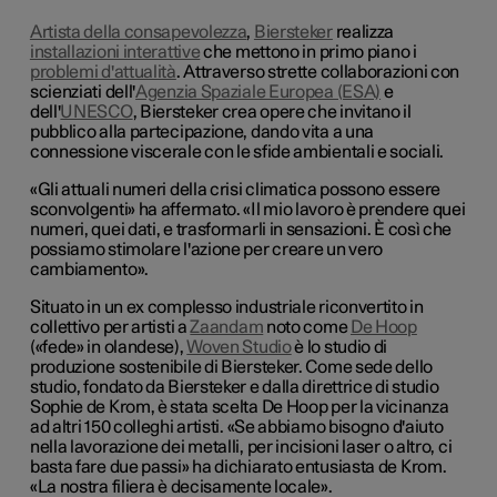
Artista della consapevolezza
,
Biersteker
realizza
installazioni interattive
che mettono in primo piano i
problemi d'attualità
. Attraverso strette collaborazioni con
scienziati dell'
Agenzia Spaziale Europea (ESA)
e
dell'
UNESCO
, Biersteker crea opere che invitano il
pubblico alla partecipazione, dando vita a una
connessione viscerale con le sfide ambientali e sociali.
«Gli attuali numeri della crisi climatica possono essere
sconvolgenti» ha affermato. «Il mio lavoro è prendere quei
numeri, quei dati, e trasformarli in sensazioni. È così che
possiamo stimolare l'azione per creare un vero
cambiamento».
Situato in un ex complesso industriale riconvertito in
collettivo per artisti a
Zaandam
noto come
De Hoop
(«fede» in olandese),
Woven Studio
è lo studio di
produzione sostenibile di Biersteker. Come sede dello
studio, fondato da Biersteker e dalla direttrice di studio
Sophie de Krom, è stata scelta De Hoop per la vicinanza
ad altri 150 colleghi artisti. «Se abbiamo bisogno d'aiuto
nella lavorazione dei metalli, per incisioni laser o altro, ci
basta fare due passi» ha dichiarato entusiasta de Krom.
«La nostra filiera è decisamente locale».