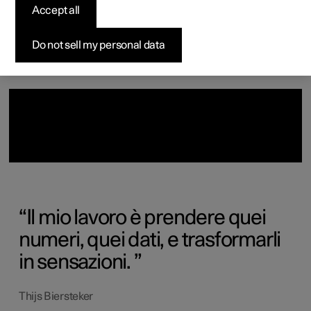
Accept all
Vetture disponibili
Vetture disponibili
Vetture disponibili
Configura
Pre-owned Polestar 3
Come acquistare
News
Configura
Configura
Configura
Test drive
Pre-owned Polestar 4
Opzioni di finanziamento
Newsletter
Do not sell my personal data
Il mio lavoro è prendere quei
numeri, quei dati, e trasformarli
in sensazioni.
Thijs Biersteker