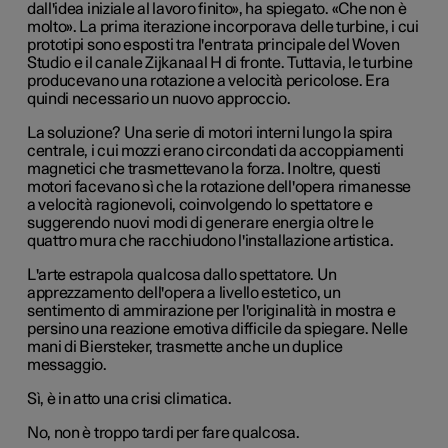
dall'idea iniziale al lavoro finito», ha spiegato. «Che non è
molto». La prima iterazione incorporava delle turbine, i cui
prototipi sono esposti tra l'entrata principale del Woven
Studio e il canale Zijkanaal H di fronte. Tuttavia, le turbine
producevano una rotazione a velocità pericolose. Era
quindi necessario un nuovo approccio.
La soluzione? Una serie di motori interni lungo la spira
centrale, i cui mozzi erano circondati da accoppiamenti
magnetici che trasmettevano la forza. Inoltre, questi
motori facevano sì che la rotazione dell'opera rimanesse
a velocità ragionevoli, coinvolgendo lo spettatore e
suggerendo nuovi modi di generare energia oltre le
quattro mura che racchiudono l'installazione artistica.
L'arte estrapola qualcosa dallo spettatore. Un
apprezzamento dell'opera a livello estetico, un
sentimento di ammirazione per l'originalità in mostra e
persino una reazione emotiva difficile da spiegare. Nelle
mani di Biersteker, trasmette anche un duplice
messaggio.
Sì, è in atto una crisi climatica.
No, non è troppo tardi per fare qualcosa.