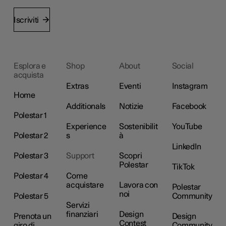
Iscriviti
Esplora e
Shop
About
Social
acquista
Extras
Eventi
Instagram
Home
Additionals
Notizie
Facebook
Polestar 1
Experience
Sostenibilit
YouTube
Polestar 2
s
à
LinkedIn
Polestar 3
Support
Scopri
Polestar
TikTok
Polestar 4
Come
acquistare
Lavora con
Polestar
noi
Polestar 5
Community
Servizi
finanziari
Design
Prenota un
Design
Contest
giro di
Community