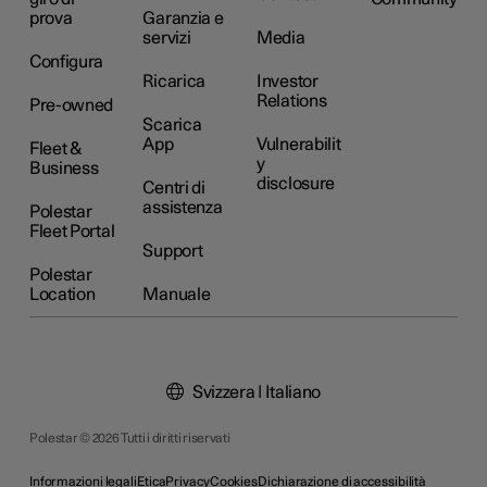
prova
Garanzia e
servizi
Media
Configura
Ricarica
Investor
Relations
Pre-owned
Scarica
App
Vulnerabilit
Fleet &
y
Business
disclosure
Centri di
assistenza
Polestar
Fleet Portal
Support
Polestar
Location
Manuale
Svizzera | Italiano
Polestar © 2026 Tutti i diritti riservati
Informazioni legali
Etica
Privacy
Cookies
Dichiarazione di accessibilità