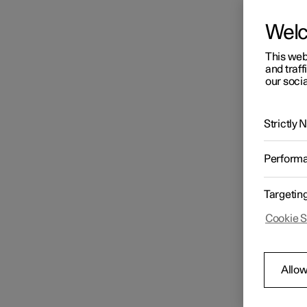
Wel
This web
and traff
our socia
Strictly
Perform
Targetin
Cookie S
Allow