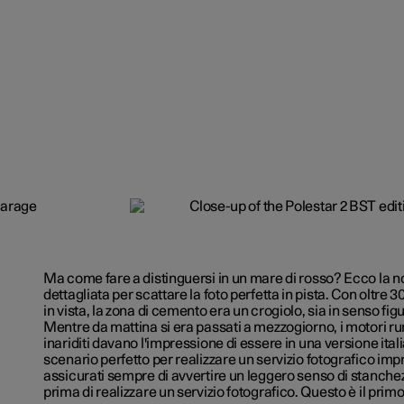
Ma come fare a distinguersi in un mare di rosso? Ecco la n
dettagliata per scattare la foto perfetta in pista. Con oltre
in vista, la zona di cemento era un crogiolo, sia in senso fig
Mentre da mattina si era passati a mezzogiorno, i motori rum
inariditi davano l'impressione di essere in una versione it
scenario perfetto per realizzare un servizio fotografico imp
assicurati sempre di avvertire un leggero senso di stanche
prima di realizzare un servizio fotografico. Questo è il prim