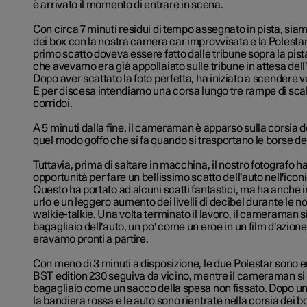
è arrivato il momento di entrare in scena.
Con circa 7 minuti residui di tempo assegnato in pista, siam
dei box con la nostra camera car improvvisata e la Polestar 
primo scatto doveva essere fatto dalle tribune sopra la pist
che avevamo era già appollaiato sulle tribune in attesa dell'
Dopo aver scattato la foto perfetta, ha iniziato a scendere v
E per discesa intendiamo una corsa lungo tre rampe di scale
corridoi.
A 5 minuti dalla fine, il cameraman è apparso sulla corsia d
quel modo goffo che si fa quando si trasportano le borse del
Tuttavia, prima di saltare in macchina, il nostro fotografo ha
opportunità per fare un bellissimo scatto dell'auto nell'ico
Questo ha portato ad alcuni scatti fantastici, ma ha anche 
urlo e un leggero aumento dei livelli di decibel durante le n
walkie-talkie. Una volta terminato il lavoro, il cameraman si
bagagliaio dell'auto, un po' come un eroe in un film d'azione
eravamo pronti a partire.
Con meno di 3 minuti a disposizione, le due Polestar sono en
BST edition 230 seguiva da vicino, mentre il cameraman si 
bagagliaio come un sacco della spesa non fissato. Dopo un 
la bandiera rossa e le auto sono rientrate nella corsia dei b