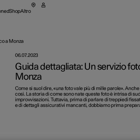
wned
Shop
Altro
tar 5
menu pre-owned
Sottomenu negozio
Sottomenu altro
fico a Monza
06.07.2023
a
Parco au
Guida dettagliata: Un servizio fot
Monza
tional
rmazioni su Polestar
Come ac
apre in una nuova finestra)
Come si suol dire, «una foto vale più di mille parole». Anche
ure disponibili
eriences
enibilità
Opzioni 
così. La storia di come sono nate queste foto è intrisa di su
improvvisazioni. Tuttavia, prima di parlare di treppiedi fiss
ure disponibili
ure disponibili
igura
ws
e di dettagli assicurativi mancanti, dobbiamo prima prepar
igura
igura
sletter