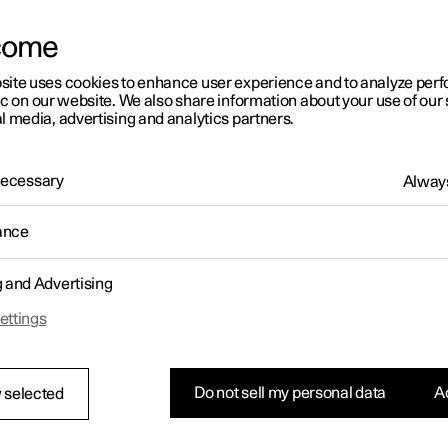
come
site uses cookies to enhance user experience and to analyze pe
ic on our website. We also share information about your use of our 
l media, advertising and analytics partners.
 Necessary
Always
ance
g and Advertising
ettings
Do not sell my personal data
Ac
 selected