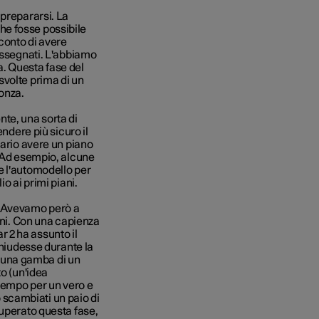
 prepararsi. La
e fosse possibile
 conto di avere
assegnati. L'abbiamo
. Questa fase del
svolte prima di un
onza.
te, una sorta di
endere più sicuro il
sario avere un piano
. Ad esempio, alcune
e l'automodello per
o ai primi piani.
. Avevamo però a
oni. Con una capienza
r 2 ha assunto il
chiudesse durante la
on una gamba di un
to (un'idea
 tempo per un vero e
o scambiati un paio di
superato questa fase,