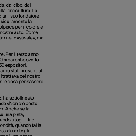
a, dal cibo, dal
lla loro cultura. La
lta il suo fondatore
, sicuramente la
olpisce per il colore e
le nostre auto. Come
r nello «stivale», ma
re. Per il terzo anno
O
si sarebbe svolto
50 espositori,
iamo stati presenti al
 trattava del nostro
oprire cosa pensassero
, ha sottolineato
ando «Non c'è posto
to». Anche se la
u una pista,
do ti togli il tuo
ndità, quando fai la
rsa durante gli