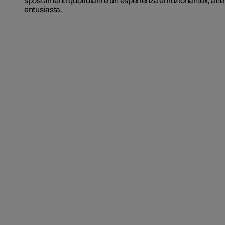
spostamenti quotidiani è un'esperienza emozionante», affe
entusiasta.