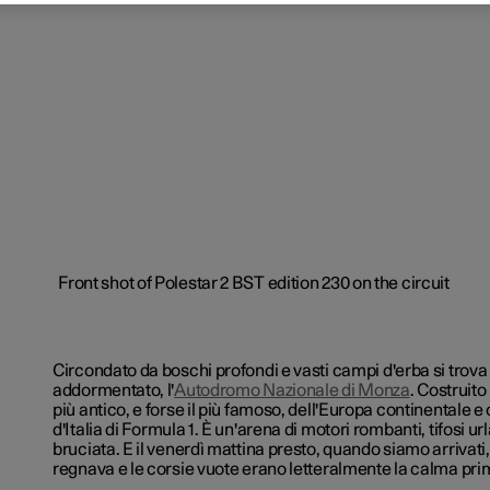
Circondato da boschi profondi e vasti campi d'erba si trova 
addormentato, l'
Autodromo Nazionale di Monza
. Costruito 
più antico, e forse il più famoso, dell'Europa continentale e
d'Italia di Formula 1. È un'arena di motori rombanti, tifosi 
bruciata. E il venerdì mattina presto, quando siamo arrivati, 
regnava e le corsie vuote erano letteralmente la calma pri