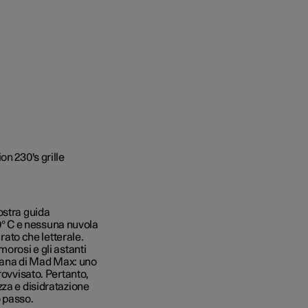
ostra guida
 30° C e nessuna nuvola
urato che letterale.
orosi e gli astanti
aliana di Mad Max: uno
rovvisato. Pertanto,
zza e disidratazione
o passo.