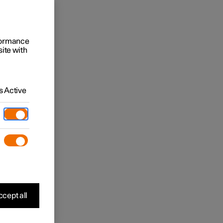
rformance
site with
 Active
cept all