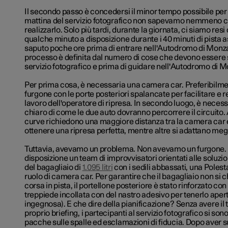
Il secondo passo è concedersi il minor tempo possibile per
mattina del servizio fotografico non sapevamo nemmeno ch
realizzarlo. Solo più tardi, durante la giornata, ci siamo resi
qualche minuto a disposizione durante i 40 minuti di pista 
saputo poche ore prima di entrare nell'Autodromo di Monza
processo è definita dal numero di cose che devono essere 
servizio fotografico e prima di guidare nell'Autodromo di M
Per prima cosa, è necessaria una camera car. Preferibilmen
furgone con le porte posteriori spalancate per facilitare e r
lavoro dell'operatore di ripresa. In secondo luogo, è neces
chiaro di come le due auto dovranno percorrere il circuito
curve richiedono una maggiore distanza tra la camera car 
ottenere una ripresa perfetta, mentre altre si adattano megli
Tuttavia, avevamo un problema. Non avevamo un furgone
disposizione un team di improvvisatori orientati alle soluzi
del bagagliaio di
1.095 litri
con i sedili abbassati, una Polesta
ruolo di camera car. Per garantire che il bagagliaio non si 
corsa in pista, il portellone posteriore è stato rinforzato c
treppiede incollata con del nastro adesivo per tenerlo aper
ingegnosa). E che dire della pianificazione? Senza avere il
proprio briefing, i partecipanti al servizio fotografico si son
pacche sulle spalle ed esclamazioni di fiducia. Dopo aver 