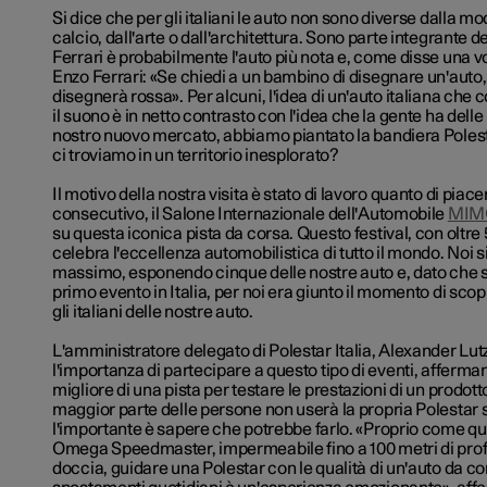
Si dice che per gli italiani le auto non sono diverse dalla mod
calcio, dall'arte o dall'architettura. Sono parte integrante de
Ferrari è probabilmente l'auto più nota e, come disse una vo
Enzo Ferrari: «Se chiedi a un bambino di disegnare un'auto
disegnerà rossa». Per alcuni, l'idea di un'auto italiana che c
il suono è in netto contrasto con l'idea che la gente ha del
nostro nuovo mercato, abbiamo piantato la bandiera Polesta
ci troviamo in un territorio inesplorato?
Il motivo della nostra visita è stato di lavoro quanto di piace
consecutivo, il Salone Internazionale dell'Automobile
MIM
su questa iconica pista da corsa. Questo festival, con oltre 
celebra l'eccellenza automobilistica di tutto il mondo. Noi s
massimo, esponendo cinque delle nostre auto e, dato che si
primo evento in Italia, per noi era giunto il momento di sc
gli italiani delle nostre auto.
L'amministratore delegato di Polestar Italia, Alexander Lutz
l'importanza di partecipare a questo tipo di eventi, afferm
migliore di una pista per testare le prestazioni di un prodot
maggior parte delle persone non userà la propria Polestar s
l'importante è sapere che
potrebbe
farlo. «Proprio come quan
Omega Speedmaster, impermeabile fino a 100 metri di profo
doccia, guidare una Polestar con le qualità di un'auto da co