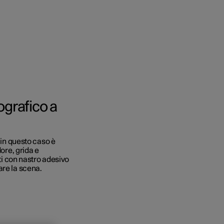
to e aziende
ografico a
quistare
 in questo caso è
di finanziamento
dore, grida e
ati con nastro adesivo
are la scena.