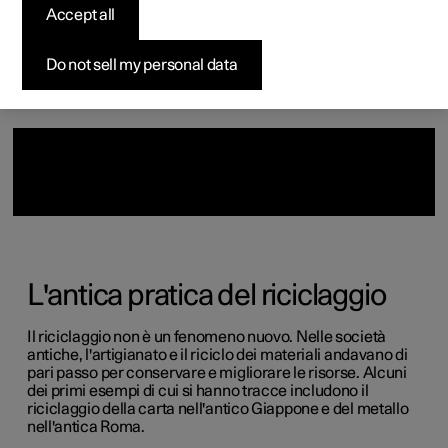
Accept all
Vetture disponibili
Vetture disponibili
Vetture disponibili
Configura
Pre-owned Polestar 3
Come acquistare
News
Configura
Configura
Configura
Test drive
Pre-owned Polestar 4
Opzioni di finanziamento
Newsletter
Do not sell my personal data
L'antica pratica del riciclaggio
Il riciclaggio non è un fenomeno nuovo. Nelle società
antiche, l'artigianato e il riciclo dei materiali andavano di
pari passo per conservare e migliorare le risorse. Alcuni
dei primi esempi di cui si hanno tracce includono il
riciclaggio della carta nell'antico Giappone e del metallo
nell'antica Roma.