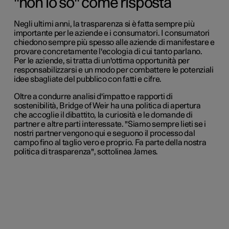
"non lo so" come risposta
Negli ultimi anni, la trasparenza si è fatta sempre più
importante per le aziende e i consumatori. I consumatori
chiedono sempre più spesso alle aziende di manifestare e
provare concretamente l'ecologia di cui tanto parlano.
Per le aziende, si tratta di un'ottima opportunità per
responsabilizzarsi e un modo per combattere le potenziali
idee sbagliate del pubblico con fatti e cifre.
Oltre a condurre analisi d'impatto e rapporti di
sostenibilità, Bridge of Weir ha una politica di apertura
che accoglie il dibattito, la curiosità e le domande di
partner e altre parti interessate. "Siamo sempre lieti se i
nostri partner vengono qui e seguono il processo dal
campo fino al taglio vero e proprio. Fa parte della nostra
politica di trasparenza", sottolinea James.