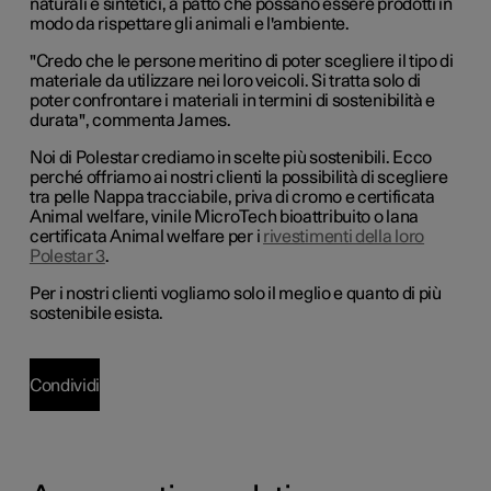
naturali e sintetici, a patto che possano essere prodotti in
modo da rispettare gli animali e l'ambiente.
"Credo che le persone meritino di poter scegliere il tipo di
materiale da utilizzare nei loro veicoli. Si tratta solo di
poter confrontare i materiali in termini di sostenibilità e
durata", commenta James.
Noi di Polestar crediamo in scelte più sostenibili. Ecco
perché offriamo ai nostri clienti la possibilità di scegliere
tra pelle Nappa tracciabile, priva di cromo e certificata
Animal welfare, vinile MicroTech bioattribuito o lana
certificata Animal welfare per i
rivestimenti della loro
Polestar 3
.
Per i nostri clienti vogliamo solo il meglio e quanto di più
sostenibile esista.
Condividi