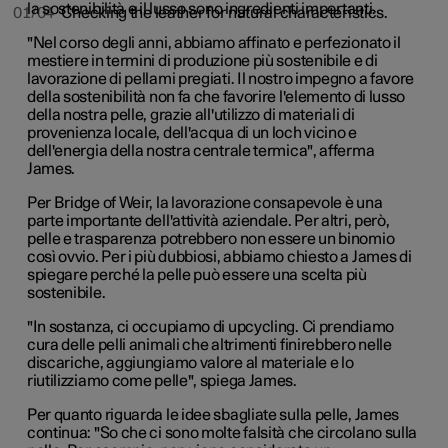
la sostenibilità e il lusso sono ingredienti importanti.
01/04
Checking the leather for natural characteristics.
"Nel corso degli anni, abbiamo affinato e perfezionato il
mestiere in termini di produzione più sostenibile e di
lavorazione di pellami pregiati. Il nostro impegno a favore
della sostenibilità non fa che favorire l'elemento di lusso
della nostra pelle, grazie all'utilizzo di materiali di
provenienza locale, dell'acqua di un loch vicino e
dell'energia della nostra centrale termica", afferma
James.
Per Bridge of Weir, la lavorazione consapevole è una
parte importante dell'attività aziendale. Per altri, però,
pelle e trasparenza potrebbero non essere un binomio
così ovvio. Per i più dubbiosi, abbiamo chiesto a James di
spiegare perché la pelle può essere una scelta più
sostenibile.
"In sostanza, ci occupiamo di upcycling. Ci prendiamo
cura delle pelli animali che altrimenti finirebbero nelle
discariche, aggiungiamo valore al materiale e lo
riutilizziamo come pelle", spiega James.
Per quanto riguarda le idee sbagliate sulla pelle, James
continua: "So che ci sono molte falsità che circolano sulla