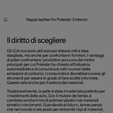
Il diritto di scegliere
Gli LCA non sono utili solo per sfatare miti e idee
sbagliate, ma anche per confrontare i fornitori. I vantaggi
di poter confrontare i produttori sono uno dei motivi
principali per cui Polestar ha chiesto all'industria
automobilistica di comunicare tutti i numeri delle
emissioni di carbonio. I consumatori dovrebbero avere gli
strumenti per essere in grado di fare scelte informate.
Questo vale anche per il settore dei materiali.
Tradizionalmente, la pelle è stata il materiale preferito per
i rivestimenti delle auto. Con il mutare dei tempi, è
cambiato anche il mix di polimeri plastici nei materiali
sintetici concorrenti. Guardando al futuro, James pensa
che nel mondo ci sia posto per entrambi i tipi di materiali,