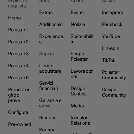
Esplora e
Shop
About
Social
acquista
Extras
Eventi
Instagram
Home
Additionals
Notizie
Facebook
Polestar 1
Experience
Sostenibilit
YouTube
Polestar 2
s
à
LinkedIn
Polestar 3
Support
Scopri
Polestar
TikTok
Polestar 4
Come
acquistare
Lavora con
Polestar
noi
Polestar 5
Community
Servizi
finanziari
Design
Prenota un
Design
Contest
giro di
Community
prova
Garanzia e
servizi
Media
Configura
Ricarica
Investor
Relations
Pre-owned
Scarica