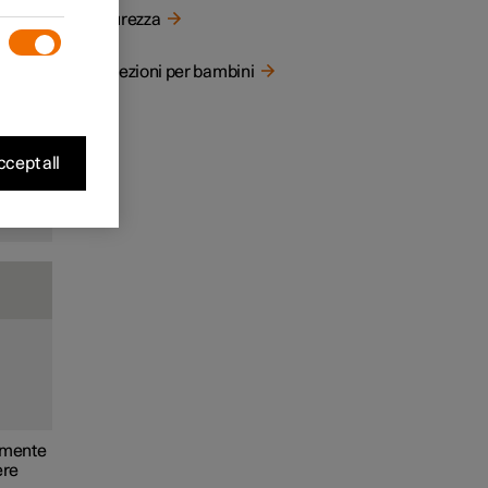
bini
Sicurezza
vamente
iunga
Protezioni per bambini
cept all
le
tamente
ere