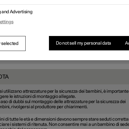
ar raccomanda di far viaggiare i bambini in una protezione per bam
 all'indietro il più lungo possibile, almeno fino a 4 anni e successi
g and Advertising
protezione per bambini rivolta in avanti finché il bambino non ragg
zza di 140 cm (4 piedi 7 pollici).
ettings
OTA
Do not sell my personal data
Ac
 selected
norme vigenti sul tipo di protezione per bambini da utilizzare per
bini di età e altezze diverse variano da Paese a Paese. Verificare 
me vigenti.
OTA
si utilizzano attrezzature per la sicurezza dei bambini, è importante
gere le istruzioni di montaggio allegate.
caso di dubbi sul montaggio delle attrezzature per la sicurezza dei
bini, rivolgersi al produttore per chiarimenti.
ni di tutte le età e dimensioni devono sempre stare seduti corret
ciare i sistemi di ritenuta. Non consentire mai a un bambino di sed