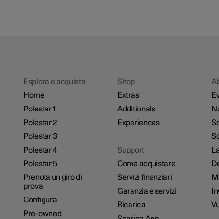
Esplora e acquista
Shop
A
Home
Extras
Ev
Polestar 1
Additionals
No
Polestar 2
Experiences
So
Polestar 3
Sc
Polestar 4
Support
La
Polestar 5
Come acquistare
De
Prenota un giro di
Servizi finanziari
M
prova
Garanzia e servizi
In
Configura
Ricarica
Vu
Pre-owned
Scarica App