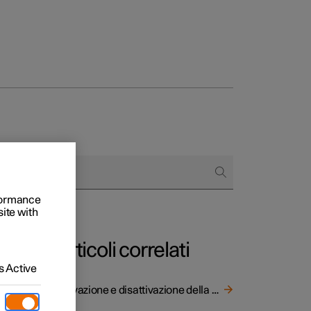
to e aziende
quistare
di finanziamento
rformance
site with
Articoli correlati
 Active
o.
Attivazione e disattivazione della sicura per bambini
no.