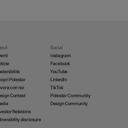
bout
Social
enti
Instagram
tizie
Facebook
stenibilità
YouTube
opri Polestar
LinkedIn
vora con noi
TikTok
sign Contest
Polestar Community
edia
Design Community
vestor Relations
lnerability disclosure