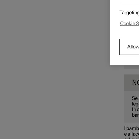
Polest
rivolta
Targetin
in una 
Airbag
un'alte
Cookie S
N
Sicurezza dei bambini
Allow
Le 
bam
Punti di fissaggio per
nor
protezioni per bambini
Posizione della protezione
N
per bambini
Se 
leg
In 
bam
I bambi
e allac