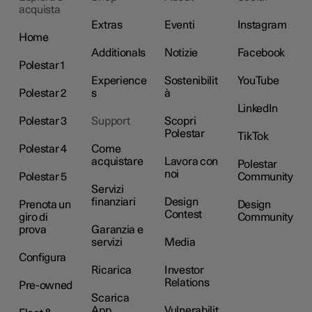
acquista
Extras
Eventi
Instagram
Home
Additionals
Notizie
Facebook
Polestar 1
Experience
Sostenibilit
YouTube
Polestar 2
s
à
LinkedIn
Polestar 3
Support
Scopri
Polestar
TikTok
Polestar 4
Come
acquistare
Lavora con
Polestar
noi
Polestar 5
Community
Servizi
finanziari
Design
Prenota un
Design
Contest
giro di
Community
prova
Garanzia e
servizi
Media
Configura
Ricarica
Investor
Relations
Pre-owned
Scarica
App
Vulnerabilit