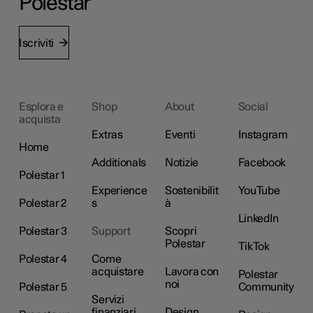
Polestar
Iscriviti
Esplora e
Shop
About
Social
acquista
Extras
Eventi
Instagram
Home
Additionals
Notizie
Facebook
Polestar 1
Experience
Sostenibilit
YouTube
Polestar 2
s
à
LinkedIn
Polestar 3
Support
Scopri
Polestar
TikTok
Polestar 4
Come
acquistare
Lavora con
Polestar
noi
Polestar 5
Community
Servizi
finanziari
Design