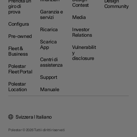
Prenota un
Design
Contest
giro di
Community
prova
Garanzia e
servizi
Media
Configura
Ricarica
Investor
Relations
Pre-owned
Scarica
App
Vulnerabilit
Fleet &
y
Business
disclosure
Centri di
assistenza
Polestar
Fleet Portal
Support
Polestar
Location
Manuale
Svizzera | Italiano
Polestar © 2026 Tutti i diritti riservati