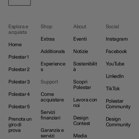
Esplora e
Shop
About
Social
acquista
Extras
Eventi
Instagram
Home
Additionals
Notizie
Facebook
Polestar 1
Experience
Sostenibilit
YouTube
Polestar 2
s
à
LinkedIn
Polestar 3
Support
Scopri
Polestar
TikTok
Polestar 4
Come
acquistare
Lavora con
Polestar
noi
Polestar 5
Community
Servizi
finanziari
Design
Prenota un
Design
Contest
giro di
Community
prova
Garanzia e
servizi
Media