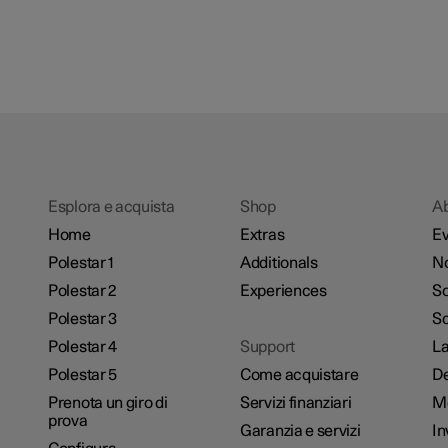
Esplora e acquista
Shop
A
Home
Extras
Ev
Polestar 1
Additionals
No
Polestar 2
Experiences
So
Polestar 3
Sc
Polestar 4
Support
La
Polestar 5
Come acquistare
De
Prenota un giro di
Servizi finanziari
M
prova
Garanzia e servizi
In