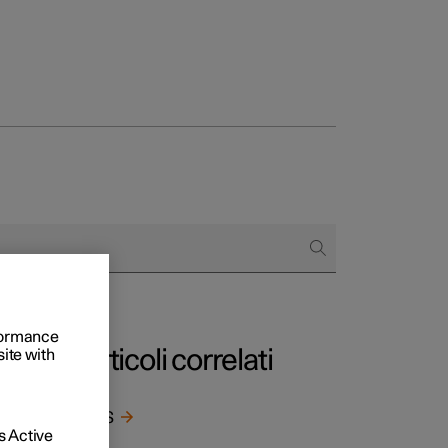
to e aziende
quistare
di finanziamento
rformance
Articoli correlati
site with
BLIS
 Active