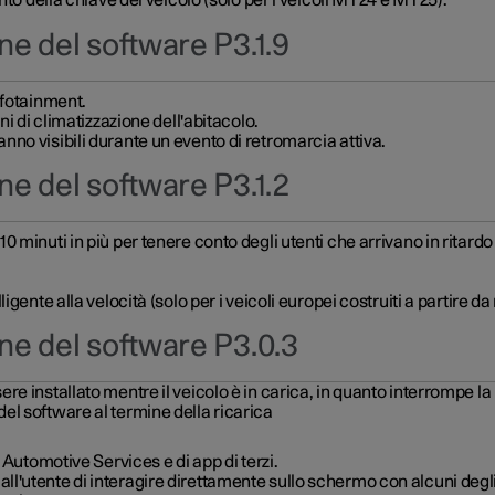
nto della chiave del veicolo (solo per i veicoli MY24 e MY25).
ne del software P3.1.9
nfotainment.
ni di climatizzazione dell'abitacolo.
no visibili durante un evento di retromarcia attiva.
ne del software P3.1.2
minuti in più per tenere conto degli utenti che arrivano in ritardo 
igente alla velocità (solo per i veicoli europei costruiti a partire 
ne del software P3.0.3
 installato mentre il veicolo è in carica, in quanto interrompe la 
l software al termine della ricarica
 Automotive Services e di app di terzi.
'utente di interagire direttamente sullo schermo con alcuni degli 