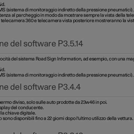
id.
MS (sistema di monitoraggio indiretto della pressione pneumatici).
stenza al parcheggio in modo da mostrare sempre la vista della te
on telecamera 360 e telecamera vista posteriore mostreranno la vist
ne del software P3.5.14
locità del sistema Road Sign Information, ad esempio, con una maggi
id.
MS (sistema di monitoraggio indiretto della pressione pneumatici).
ne del software P3.4.4
ermo diviso, solo sulle auto prodotte da 23w46 in poi.
display del conducente.
a chiave digitale.
sono disponibili fino a 22 giorni dopo l'ultimo utilizzo della vettura.