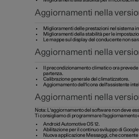
Miglioramenti alla stabilità per il riconoscime
Aggiornamenti nella versio
Miglioramenti delle prestazioni nel sistema i
Miglioramenti della stabilità per le impostazio
Le mappe sul display del conducente non saran
Aggiornamenti nella versio
Il precondizionamento climatico ora prevede 10 
partenza.
Calibrazione generale del climatizzatore.
Aggiornamento dell'icona dell'assistente intell
Aggiornamenti nella versio
Nota:
L'aggiornamento del software non deve essere
Ti consigliamo di programmare l'aggiornamento de
Android Automotive OS 12.
Abilitazione per il continuo sviluppo di Google
Nuova applicazione Messaggi, che consente all