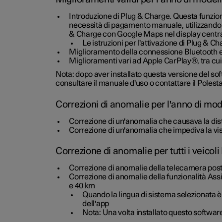
Introduzione di Plug & Charge. Questa funzion
necessità di pagamento manuale, utilizzando u
& Charge con Google Maps nel display central
Le istruzioni per l'attivazione di Plug & 
Miglioramento della connessione Bluetooth e d
Miglioramenti vari ad Apple CarPlay®, tra cu
Nota: dopo aver installato questa versione del so
consultare il manuale d'uso o contattare il Polest
Correzioni di anomalie per l'anno di mod
Correzione di un'anomalia che causava la dis
Correzione di un'anomalia che impediva la vi
Correzione di anomalie per tutti i veicoli
Correzione di anomalie della telecamera pos
Correzione di anomalie della funzionalità Assi
e 40 km
Quando la lingua di sistema selezionata è
dell'app
Nota: Una volta installato questo software, 