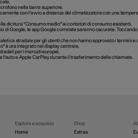
cale.
microfono nella barra superiore.
icamente con l'avvio a distanza del climatizzatore con una temperatu
lla dicitura "Consumo medio" ai contatori di consumo esistenti.
zio di Google, le app Google correlate saranno oscurate. Toccando le
aletica stradale per gli utenti che non hanno approvato i termini e 
o" è ora integrato nel display centrale.
radali per i mercati europei.
 l'auto e Apple CarPlay durante il trasferimento delle chiamate.
Esplora e acquista
Shop
A
Home
Extras
Ev