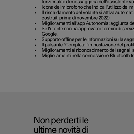
funzionalità di messaggeria dell'assistente vo
Icona del microfono che indica l'utilizzo del 
Il riscaldamento del volante si attiva automat
costruiti prima di novembre 2022).
Miglioramenti all'app Autonomia: aggiunta de
Se l'utente non ha approvato i termini di servi
Google.
Supporto offline per le informazioni sulla segn
Il pulsante "Completa l'impostazione del profil
Miglioramenti al riconoscimento dei segnali st
Miglioramenti nella connessione Bluetooth tra
Non perderti le
ultime novità di