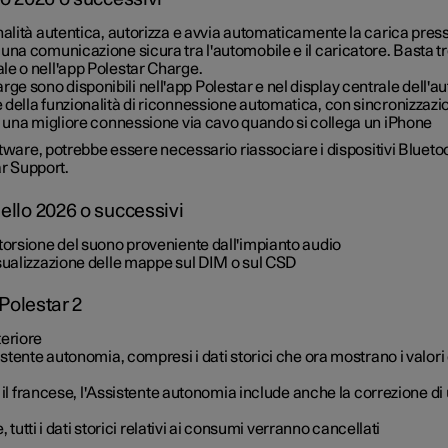
alità autentica, autorizza e avvia automaticamente la carica press
na comunicazione sicura tra l'automobile e il caricatore. Basta tro
e o nell'app Polestar Charge.
Charge sono disponibili nell'app Polestar e nel display centrale dell
ella funzionalità di riconnessione automatica, con sincronizzazio
i una migliore connessione via cavo quando si collega un iPhone
ftware, potrebbe essere necessario riassociare i dispositivi Bluet
ar Support.
ello 2026 o successivi
torsione del suono proveniente dall'impianto audio
sualizzazione delle mappe sul DIM o sul CSD
 Polestar 2
teriore
stente autonomia, compresi i dati storici che ora mostrano i valori
 il francese, l'Assistente autonomia include anche la correzione 
tutti i dati storici relativi ai consumi verranno cancellati