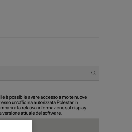
to e aziende
quistare
di finanziamento
bile è possibile avere accesso a molte nuove
resso un'officina autorizzata Polestar in
parirà la relativa informazione sul display
a versione attuale del software.