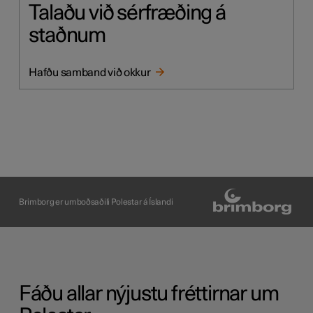
Talaðu við sérfræðing á
staðnum
Hafðu samband við okkur
Brimborg er umboðsaðili Polestar á Íslandi
Fáðu allar nýjustu fréttirnar um