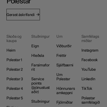
Polestar
Gerast áskrifandi
Skoða og
Stuðningur
Um
Samfélags
kaupa
miðlar
Eign
Viðburðir
Heim
Instagram
Hleðsla
Fréttir
Polestar 1
Facebook
Farsímafor
Sjálfbærni
Polestar 2
rit
YouTube
Um
Polestar 3
Service
Polestar
LinkedIn
points
(þjónustust
Polestar 4
Hönnunars
TikTok
aðir)
amkeppni
Polestar 5
Polestar
Stuðningur
Fjölmiðlar
samfélagið