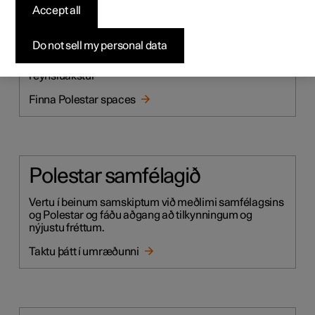
Accept all
Heimsæktu okkur
Do not sell my personal data
Heimsæktu staðsetningu nálægt þér til að líta á
nýjustu bílana, eiga persónulegt viðtal eða fara í
reynsluakstur
Finna Polestar spaces
Polestar samfélagið
Vertu í beinum samskiptum við meðlimi samfélagsins
og Polestar og fáðu aðgang að tilkynningum og
nýjustu fréttum.
Taktu þátt í umræðunni