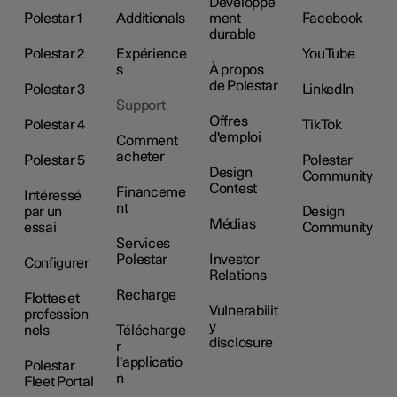
Développe
Polestar 1
Additionals
ment
Facebook
durable
Polestar 2
Expérience
YouTube
s
À propos
de Polestar
Polestar 3
LinkedIn
Support
Offres
Polestar 4
TikTok
d'emploi
Comment
acheter
Polestar 5
Polestar
Design
Community
Contest
Financeme
Intéressé
nt
par un
Design
Médias
essai
Community
Services
Polestar
Investor
Configurer
Relations
Recharge
Flottes et
Vulnerabilit
profession
y
nels
Télécharge
disclosure
r
l'applicatio
Polestar
n
Fleet Portal