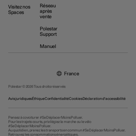
Réseau
Visitez nos
après
Spaces
vente
Polestar
Support
Manuel
France
Polestar © 2026 Tous droits réservés
Avis juridiques
Éthique
Confidentialité
Cookies
Déclaration d'accessibilité
Pensez à covoiturer #SeDéplacerMoinsPolluer.
Pour les trajets courts, privilégiez la marche ou le vélo
#SeDéplacerMoinsPolluer.
Au quotidien, prenez les transports en commun #SeDéplacerMoinsPolluer.
Retrouvez les consommations énergétiques.