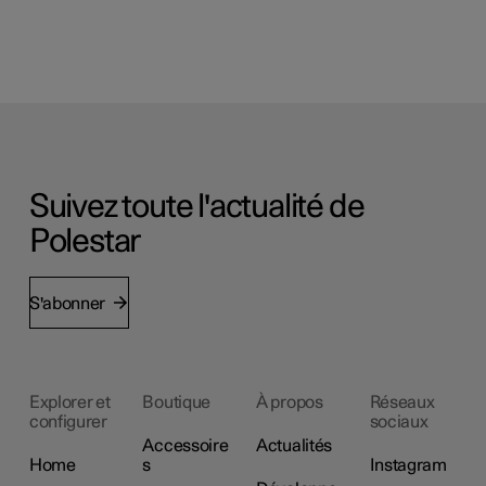
Suivez toute l'actualité de
Polestar
S'abonner
Explorer et
Boutique
À propos
Réseaux
configurer
sociaux
Accessoire
Actualités
Home
s
Instagram