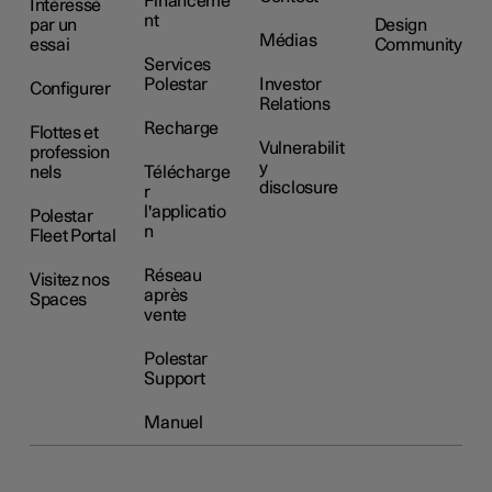
Financeme
Intéressé
nt
par un
Design
Médias
essai
Community
Services
Polestar
Investor
Configurer
Relations
Recharge
Flottes et
Vulnerabilit
profession
y
nels
Télécharge
disclosure
r
l'applicatio
Polestar
n
Fleet Portal
Réseau
Visitez nos
après
Spaces
vente
Polestar
Support
Manuel