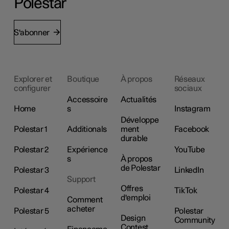
Polestar
S'abonner
Explorer et
Boutique
À propos
Réseaux
configurer
sociaux
Accessoire
Actualités
Home
s
Instagram
Développe
Polestar 1
Additionals
ment
Facebook
durable
Polestar 2
Expérience
YouTube
s
À propos
de Polestar
Polestar 3
LinkedIn
Support
Offres
Polestar 4
TikTok
d'emploi
Comment
acheter
Polestar 5
Polestar
Design
Community
Contest