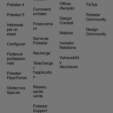
Offres
Polestar 4
TikTok
d'emploi
Comment
acheter
Polestar 5
Polestar
Design
Community
Contest
Financeme
Intéressé
nt
par un
Design
Médias
essai
Community
Services
Polestar
Investor
Configurer
Relations
Recharge
Flottes et
Vulnerabilit
profession
y
nels
Télécharge
disclosure
r
l'applicatio
Polestar
n
Fleet Portal
Réseau
Visitez nos
après
Spaces
vente
Polestar
Support