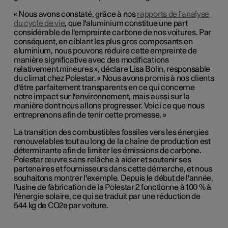
« Nous avons constaté, grâce à nos
rapports de l'analyse
du cycle de vie
, que l'aluminium constitue une part
considérable de l'empreinte carbone de nos voitures. Par
conséquent, en ciblant les plus gros composants en
aluminium, nous pouvons réduire cette empreinte de
manière significative avec des modifications
relativement mineures », déclare Lisa Bolin, responsable
du climat chez Polestar. « Nous avons promis à nos clients
d'être parfaitement transparents en ce qui concerne
notre impact sur l'environnement, mais aussi sur la
manière dont nous allons progresser. Voici ce que nous
entreprenons afin de tenir cette promesse. »
La transition des combustibles fossiles vers les énergies
renouvelables tout au long de la chaîne de production est
déterminante afin de limiter les émissions de carbone.
Polestar œuvre sans relâche à aider et soutenir ses
partenaires et fournisseurs dans cette démarche, et nous
souhaitons montrer l'exemple. Depuis le début de l'année,
l'usine de fabrication de la Polestar 2 fonctionne à 100 % à
l'énergie solaire, ce qui se traduit par une réduction de
544 kg de CO2e par voiture.