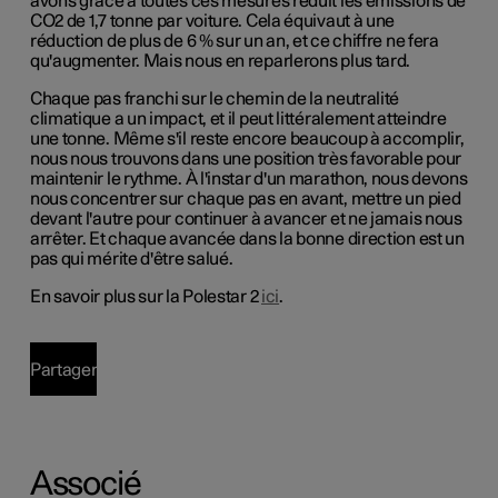
avons grâce à toutes ces mesures réduit les émissions de
CO2 de 1,7 tonne par voiture. Cela équivaut à une
réduction de plus de 6 % sur un an, et ce chiffre ne fera
qu'augmenter. Mais nous en reparlerons plus tard.
Chaque pas franchi sur le chemin de la neutralité
climatique a un impact, et il peut littéralement atteindre
une tonne. Même s'il reste encore beaucoup à accomplir,
nous nous trouvons dans une position très favorable pour
maintenir le rythme. À l'instar d'un marathon, nous devons
nous concentrer sur chaque pas en avant, mettre un pied
devant l'autre pour continuer à avancer et ne jamais nous
arrêter. Et chaque avancée dans la bonne direction est un
pas qui mérite d'être salué.
En savoir plus sur la Polestar 2
ici
.
Partager
Associé