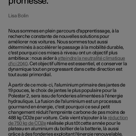
promesse.
Lisa Bolin
Nous sommes en plein parcours d'apprentissage, à la
recherche constante de nouvelles solutions pour
améliorer nos voitures. Nous sommes tout aussi
déterminés à accélérer le passage à la mobilité durable,
c'est pourquoi ces mises à niveau ont un objectif plus
ambitieux : nous aider à
atteindre la neutralité climatique
d'ici 2040
. Cet objectif ultime est essentiel, et conserver la
dynamique tout en progressant dans cette direction est
tout aussi primordial.
À partir de ce mois-ci, l'aluminium primaire des jantes de
19 pouces, le choix de jantes le plus populaire pour la
Polestar 2, sera issu de fonderies alimentées à l'énergie
hydraulique. La fusion de l'aluminium est un processus
gourmand en énergie, c'est pourquoi ce seul petit
changement réduit l'empreinte carbone de pas moins de
488 kg CO2e par voiture. Cela vient s'ajouter à la
réduction
de 750 kg de CO2e
réalisée plus tôt cette année pour le
plateau en aluminium du boîtier de la batterie, là aussi
grâce à des fonderies exploitant l'énergie renouvelable.