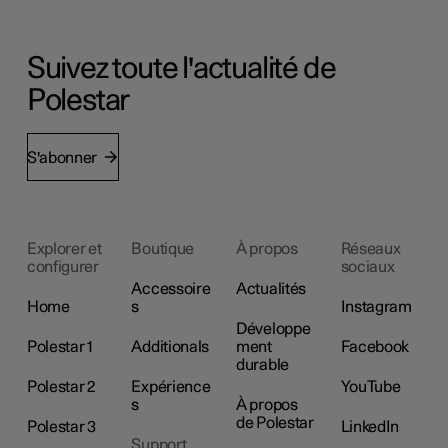
Suivez toute l'actualité de
Polestar
S'abonner
Explorer et
Boutique
À propos
Réseaux
configurer
sociaux
Accessoire
Actualités
Home
s
Instagram
Développe
Polestar 1
Additionals
ment
Facebook
durable
Polestar 2
Expérience
YouTube
s
À propos
de Polestar
Polestar 3
LinkedIn
Support