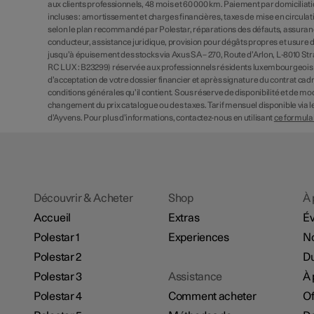
aux clients professionnels, 48 mois et 60 000 km. Paiement par domiciliat
incluses : amortissement et charges financières, taxes de mise en circulat
selon le plan recommandé par Polestar, réparations des défauts, assurance
conducteur, assistance juridique, provision pour dégâts propres et usure d
jusqu’à épuisement des stocks via Axus SA – 270, Route d’Arlon, L-8010 Str
RC LUX : B23299) réservée aux professionnels résidents luxembourgeois 
d’acceptation de votre dossier financier et après signature du contrat cadr
conditions générales qu’il contient. Sous réserve de disponibilité et de mod
changement du prix catalogue ou des taxes. Tarif mensuel disponible via 
d’Ayvens. Pour plus d’informations, contactez-nous en utilisant
ce formula
Découvrir & Acheter
Shop
À 
Accueil
Extras
É
Polestar 1
Experiences
No
Polestar 2
Du
Polestar 3
Assistance
À 
Polestar 4
Comment acheter
Of