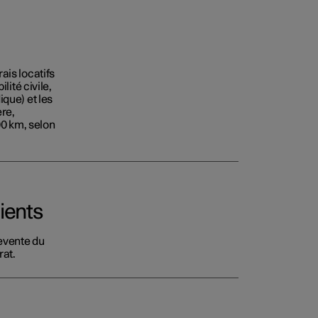
ais locatifs
lité civile,
que) et les
ère,
00 km, selon
ients
evente du
rat.