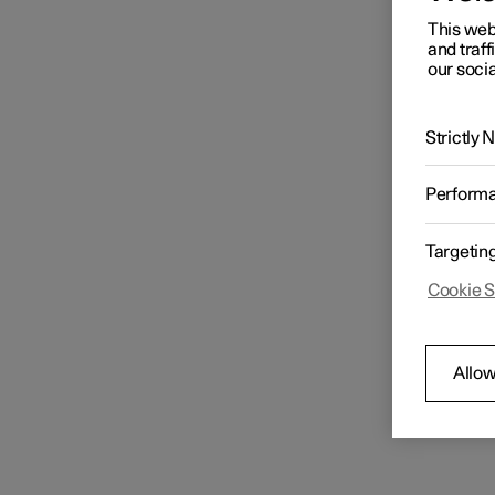
This web
and traff
our socia
Strictly
Perform
Targetin
Cookie S
Allow