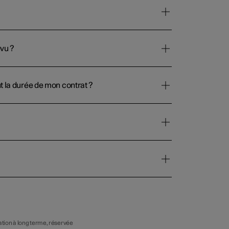
évu ?
 la durée de mon contrat ?
tion à long terme, réservée