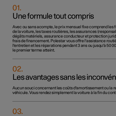
01.
Une formule tout compris
Avec ou sans acompte, le prix mensuel fixe comprend les fr
de la voiture, les taxes routières, les assurances (responsabi
dégâts matériels, assurance conducteur et protection juridi
frais de financement. Polestar vous offre l'assistance routi
l'entretien et les réparations pendant 3 ans ou jusqu'à 50 0
le premier terme atteint.
02.
Les avantages sans les inconvén
Aucun souci concernant les coûts d'amortissement ou la r
véhicule. Vous rendez simplement la voiture à la fin du cont
03.