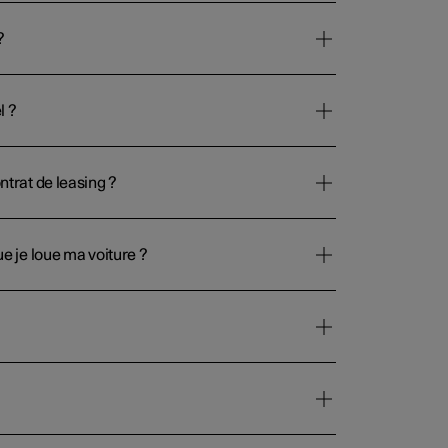
?
l ?
ntrat de leasing ?
ue je loue ma voiture ?