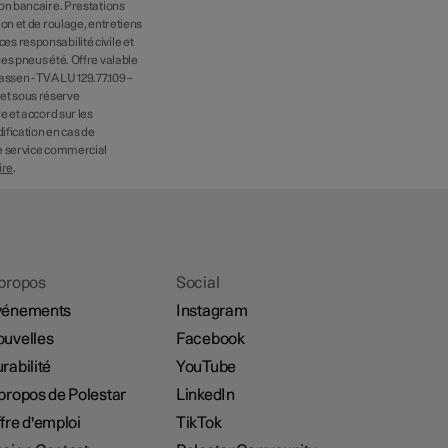
ion bancaire. Prestations
ion et de roulage, entretiens
s responsabilité civile et
es pneus été. Offre valable
assen - TVA LU 129.77.109 –
et sous réserve
e et accord sur les
ification en cas de
le service commercial
ire
.
propos
Social
vénements
Instagram
uvelles
Facebook
rabilité
YouTube
propos de Polestar
LinkedIn
fre d'emploi
TikTok