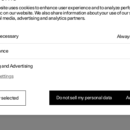
Configurer
Demander votre offre
site uses cookies to enhance user experience and to analyze pe
ic on our website. We also share information about your use of our 
l media, advertising and analytics partners.
 Necessary
Always
ance
g and Advertising
ettings
Do not sell my personal data
Ac
 selected