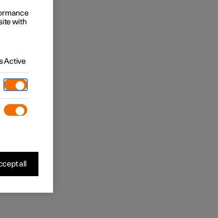
rformance
site with
 Active
cept all