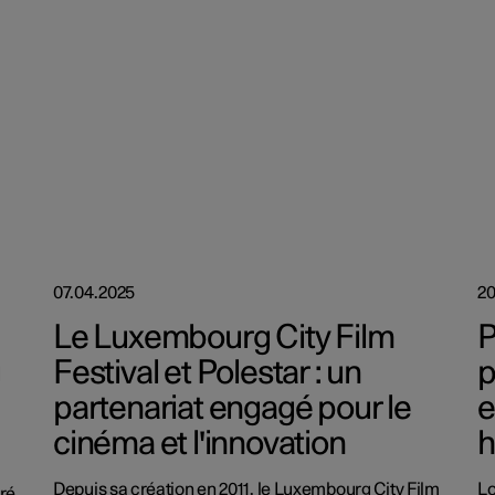
07.04.2025
20
Le Luxembourg City Film
P
g
Festival et Polestar : un
p
partenariat engagé pour le
e
cinéma et l'innovation
h
Depuis sa création en 2011, le Luxembourg City Film
Lo
vré