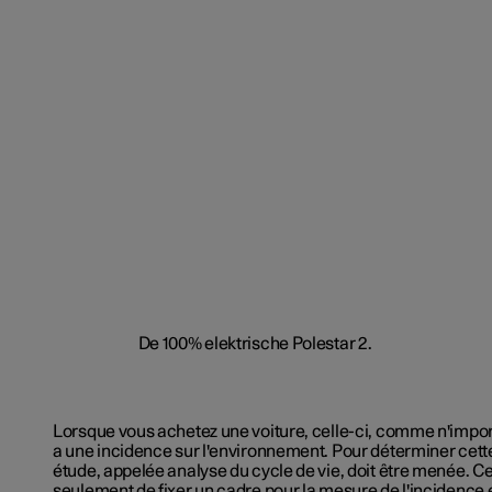
Lorsque vous achetez une voiture, celle-ci, comme n'import
a une incidence sur l'environnement. Pour déterminer cett
étude, appelée analyse du cycle de vie, doit être menée. C
seulement de fixer un cadre pour la mesure de l'incidence