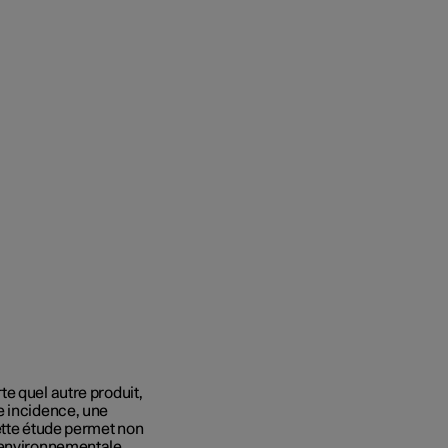
e quel autre produit,
e incidence, une
ette étude permet non
 environnementale,