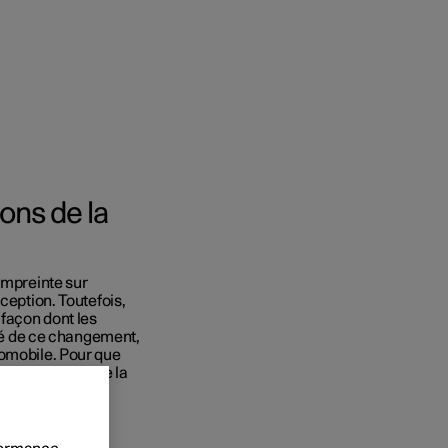
ons de la
empreinte sur
onnels
ception. Toutefois,
 façon dont les
 acheter
ité de ce changement,
tomobile. Pour que
s de financement
 devons connaître la
nanciere