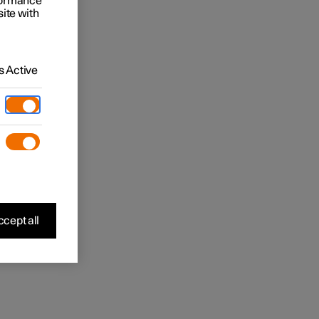
rformance
site with
 Active
cept all