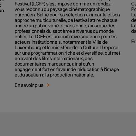
Festival (LCFF) s'est imposé comme un rendez-
Ca
t
vous reconnu du paysage cinématographique
Po
un
européen. Salué pour sa sélection exigeante et son
Le
approche multiculturelle, ce festival attire chaque
de
année un public varié et passionné, ainsi que des
la
professionnels du septième art venus du monde
da
entier. Le LCFF est une initiative soutenue par des
En
acteurs institutionnels, notamment la Ville de
Luxembourg et le ministère de la Culture. Il repose
sur une programmation riche et diversifiée, qui met
en avant des films internationaux, des
documentaires marquants, ainsi qu'un
engagement fort en faveur de l'éducation à l'image
et du soutien à la production nationale.
En savoir plus