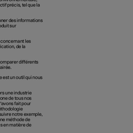
f précis, tel que la
onner des informations
duit sur
s concernant les
cation, de la
 comparer différents
airée.
 est un outil qui nous
rs une industrie
bone de tous nos
'avons fait pour
méthodologie
suivre notre exemple,
 une méthode de
is en matière de