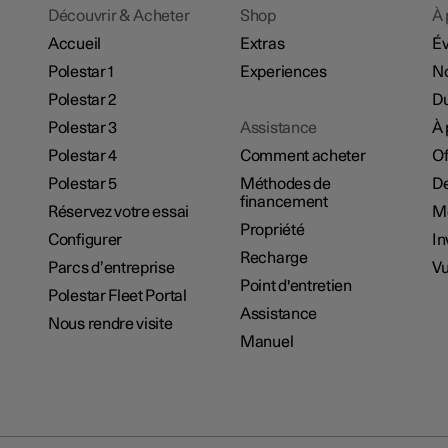
Découvrir & Acheter
Shop
À 
Accueil
Extras
É
Polestar 1
Experiences
No
Polestar 2
Du
Polestar 3
Assistance
À 
Polestar 4
Comment acheter
Of
Polestar 5
Méthodes de
De
financement
Réservez votre essai
M
Propriété
Configurer
In
Recharge
Parcs d’entreprise
Vu
Point d'entretien
Polestar Fleet Portal
Assistance
Nous rendre visite
Manuel