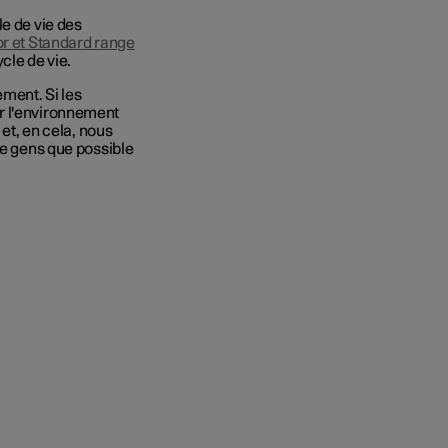
le de vie des
r et Standard range
ycle de vie.
ment. Si les
r l'environnement
 et, en cela, nous
de gens que possible