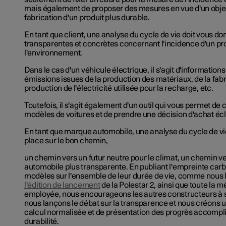
mais également de proposer des mesures en vue d'un objecti
fabrication d'un produit plus durable.
En tant que client, une analyse du cycle de vie doit vous d
transparentes et concrètes concernant l'incidence d'un pro
l'environnement.
Dans le cas d'un véhicule électrique, il s'agit d'information
émissions issues de la production des matériaux, de la fabri
production de l'électricité utilisée pour la recharge, etc.
Toutefois, il s'agit également d'un outil qui vous permet de
modèles de voitures et de prendre une décision d'achat écl
En tant que marque automobile, une analyse du cycle de vie
place sur le bon chemin,
un chemin vers un futur neutre pour le climat, un chemin ve
automobile plus transparente. En publiant l'empreinte car
modèles sur l'ensemble de leur durée de vie, comme nous l
l'édition de lancement
de la Polestar 2, ainsi que toute la 
employée, nous encourageons les autres constructeurs à 
nous lançons le débat sur la transparence et nous créons
calcul normalisée et de présentation des progrès accompl
durabilité.