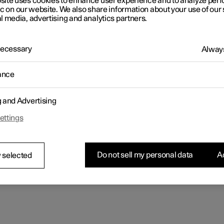
site uses cookies to enhance user experience and to analyze pe
ic on our website. We also share information about your use of our 
l media, advertising and analytics partners.
 Necessary
Always
ance
g and Advertising
ettings
Do not sell my personal data
Ac
 selected