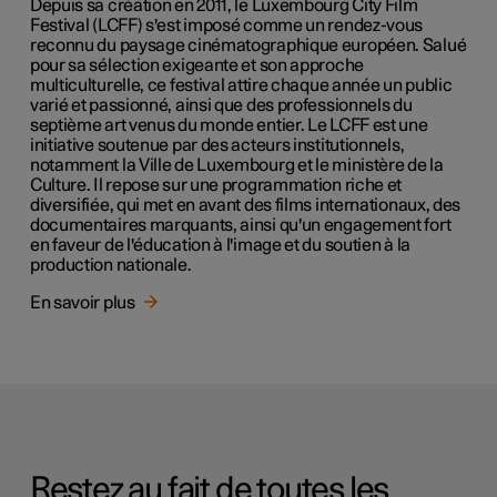
Depuis sa création en 2011, le Luxembourg City Film
Festival (LCFF) s'est imposé comme un rendez-vous
reconnu du paysage cinématographique européen. Salué
pour sa sélection exigeante et son approche
multiculturelle, ce festival attire chaque année un public
varié et passionné, ainsi que des professionnels du
septième art venus du monde entier. Le LCFF est une
initiative soutenue par des acteurs institutionnels,
notamment la Ville de Luxembourg et le ministère de la
Culture. Il repose sur une programmation riche et
diversifiée, qui met en avant des films internationaux, des
documentaires marquants, ainsi qu'un engagement fort
en faveur de l'éducation à l'image et du soutien à la
production nationale.
En savoir plus
Restez au fait de toutes les