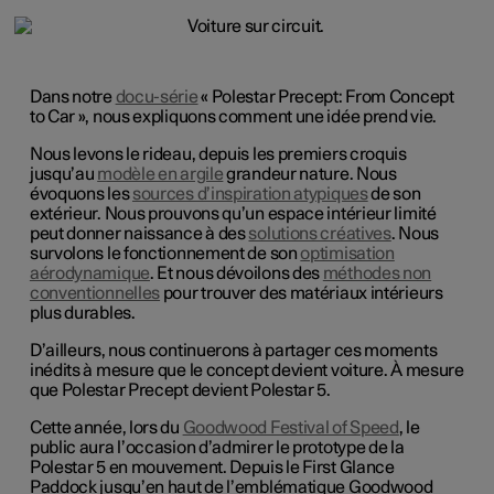
Dans notre
docu-série
« Polestar Precept: From Concept
to Car », nous expliquons comment une idée prend vie.
Nous levons le rideau, depuis les premiers croquis
jusqu’au
modèle en argile
grandeur nature. Nous
évoquons les
sources d’inspiration atypiques
de son
extérieur. Nous prouvons qu’un espace intérieur limité
peut donner naissance à des
solutions créatives
. Nous
survolons le fonctionnement de son
optimisation
aérodynamique
. Et nous dévoilons des
méthodes non
conventionnelles
pour trouver des matériaux intérieurs
plus durables.
D’ailleurs, nous continuerons à partager ces moments
inédits à mesure que le concept devient voiture. À mesure
que Polestar Precept devient Polestar 5.
Cette année, lors du
Goodwood Festival of Speed
, le
public aura l’occasion d’admirer le prototype de la
Polestar 5 en mouvement. Depuis le First Glance
Paddock jusqu’en haut de l’emblématique Goodwood