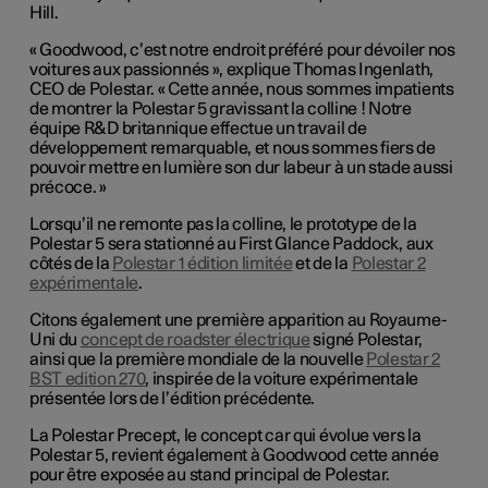
Hill.
« Goodwood, c’est notre endroit préféré pour dévoiler nos
voitures aux passionnés », explique Thomas Ingenlath,
CEO de Polestar. « Cette année, nous sommes impatients
de montrer la Polestar 5 gravissant la colline ! Notre
équipe R&D britannique effectue un travail de
développement remarquable, et nous sommes fiers de
pouvoir mettre en lumière son dur labeur à un stade aussi
précoce. »
Lorsqu’il ne remonte pas la colline, le prototype de la
Polestar 5 sera stationné au First Glance Paddock, aux
côtés de la
Polestar 1 édition limitée
et de la
Polestar 2
expérimentale
.
Citons également une première apparition au Royaume-
Uni du
concept de roadster électrique
signé Polestar,
ainsi que la première mondiale de la nouvelle
Polestar 2
BST edition 270
, inspirée de la voiture expérimentale
présentée lors de l’édition précédente.
La Polestar Precept, le concept car qui évolue vers la
Polestar 5, revient également à Goodwood cette année
pour être exposée au stand principal de Polestar.