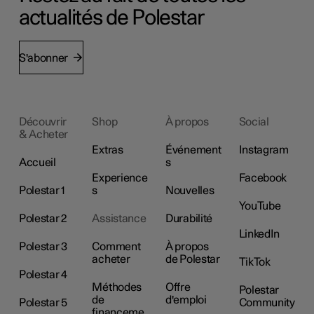
actualités de Polestar
S'abonner
Découvrir
Shop
À propos
Social
& Acheter
Extras
Événement
Instagram
Accueil
s
Experience
Facebook
Polestar 1
s
Nouvelles
YouTube
Polestar 2
Assistance
Durabilité
LinkedIn
Polestar 3
Comment
À propos
acheter
de Polestar
TikTok
Polestar 4
Méthodes
Offre
Polestar
de
d'emploi
Polestar 5
Community
financeme