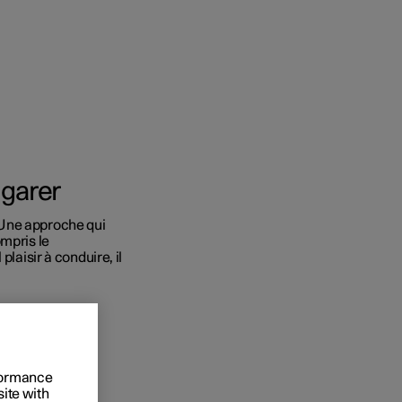
 garer
 Une approche qui
ompris le
onnels
plaisir à conduire, il
 acheter
s de financement
nanciere
rformance
site with