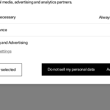
l media, advertising and analytics partners.
 Necessary
Always
ance
g and Advertising
ettings
Do not sell my personal data
Ac
 selected