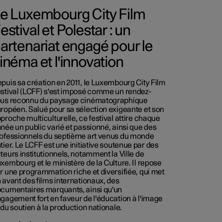
e Luxembourg City Film
estival et Polestar : un
artenariat engagé pour le
inéma et l'innovation
puis sa création en 2011, le Luxembourg City Film
stival (LCFF) s'est imposé comme un rendez-
us reconnu du paysage cinématographique
ropéen. Salué pour sa sélection exigeante et son
proche multiculturelle, ce festival attire chaque
née un public varié et passionné, ainsi que des
ofessionnels du septième art venus du monde
tier. Le LCFF est une initiative soutenue par des
teurs institutionnels, notamment la Ville de
xembourg et le ministère de la Culture. Il repose
r une programmation riche et diversifiée, qui met
 avant des films internationaux, des
cumentaires marquants, ainsi qu'un
gagement fort en faveur de l'éducation à l'image
 du soutien à la production nationale.