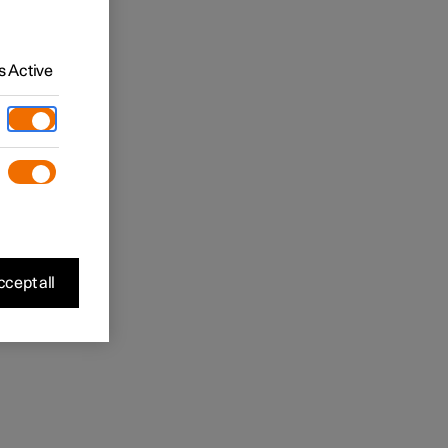
 Active
cept all