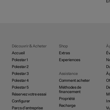
En
Découvrir & Acheter
Shop
À 
Accueil
Extras
É
Polestar 1
Experiences
No
Polestar 2
Du
Polestar 3
Assistance
À 
Polestar 4
Comment acheter
Of
Polestar 5
Méthodes de
De
financement
Réservez votre essai
M
Propriété
Configurer
In
Recharge
Parcs d’entreprise
Vu