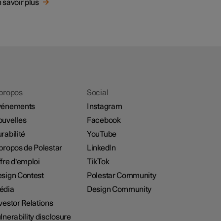
 savoir plus
propos
Social
vénements
Instagram
uvelles
Facebook
rabilité
YouTube
propos de Polestar
LinkedIn
fre d'emploi
TikTok
sign Contest
Polestar Community
édia
Design Community
vestor Relations
lnerability disclosure