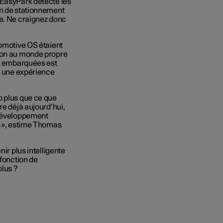
 EasyPark détecte les
on de stationnement
te. Ne craignez donc
tomotive OS étaient
tion au monde propre
ns embarquées est
ts une expérience
p plus que ce que
re déjà aujourd’hui,
 développement
s », estime Thomas
ir plus intelligente
 fonction de
lus ?