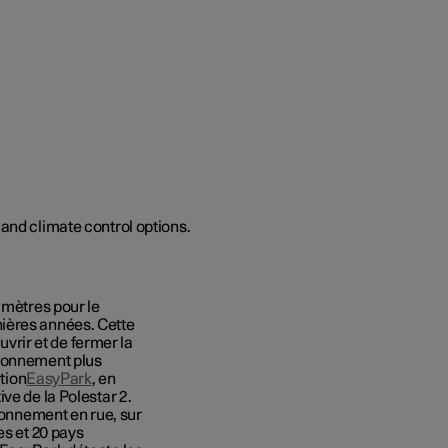
cmètres pour le
ières années. Cette
uvrir et de fermer la
tionnement plus
ation
EasyPark
,
en
ve de la Polestar 2.
tionnement en rue, sur
es et 20 pays