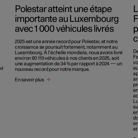
Polestar atteint une étape
L
importante au Luxembourg
F
avec 1 000 véhicules livrés
p
c
2025 est une année record pour Polestar, et notre
croissance se poursuit fortement, notamment au
De
Luxembourg. À l’échelle mondiale, nous avons livré
Fe
environ 60 119 véhicules à nos clients en 2025, soit
vo
une augmentation de 34 % par rapport à 2024 — un
ui
eu
nouveau record pour notre marque.
ap
an
En savoir plus
pr
en
ac
Lu
su
en
do
en
et