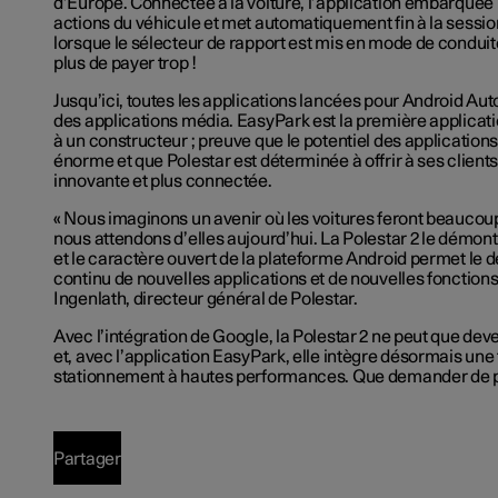
d’Europe. Connectée à la voiture, l’application embarquée
actions du véhicule et met automatiquement fin à la sessi
lorsque le sélecteur de rapport est mis en mode de condui
plus de payer trop !
Jusqu’ici, toutes les applications lancées pour Android Au
des applications média. EasyPark est la première applica
à un constructeur ; preuve que le potentiel des applicatio
énorme et que Polestar est déterminée à offrir à ses clien
innovante et plus connectée.
« Nous imaginons un avenir où les voitures feront beaucou
nous attendons d’elles aujourd’hui. La Polestar 2 le démont
et le caractère ouvert de la plateforme Android permet le
continu de nouvelles applications et de nouvelles fonction
Ingenlath, directeur général de Polestar.
Avec l’intégration de Google, la Polestar 2 ne peut que deven
et, avec l’application EasyPark, elle intègre désormais une
stationnement à hautes performances. Que demander de p
Partager