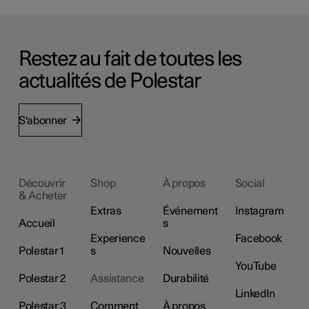
Restez au fait de toutes les
actualités de Polestar
S'abonner
Découvrir
Shop
À propos
Social
& Acheter
Extras
Événement
Instagram
Accueil
s
Experience
Facebook
Polestar 1
s
Nouvelles
YouTube
Polestar 2
Assistance
Durabilité
LinkedIn
Polestar 3
Comment
À propos