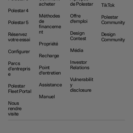
acheter
de Polestar
TikTok
Polestar 4
Méthodes
Offre
Polestar
de
d'emploi
Polestar 5
Community
financeme
nt
Design
Réservez
Design
Contest
votre essai
Community
Propriété
Média
Configurer
Recharge
Investor
Parcs
Point
Relations
d’entrepris
d'entretien
e
Vulnerabilit
Assistance
y
Polestar
disclosure
Fleet Portal
Manuel
Nous
rendre
visite