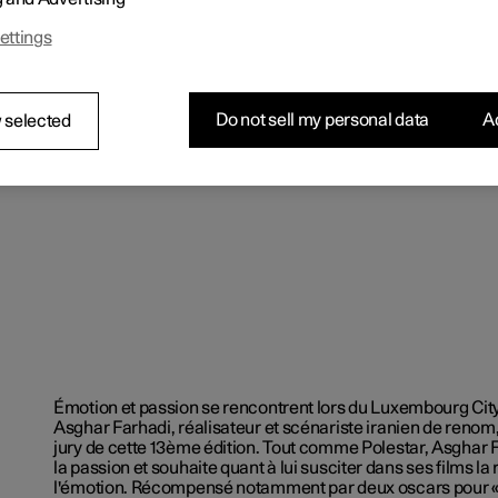
ettings
Do not sell my personal data
Ac
 selected
Émotion et passion se rencontrent lors du Luxembourg City 
Asghar Farhadi, réalisateur et scénariste iranien de renom,
jury de cette 13ème édition. Tout comme Polestar, Asghar 
la passion et souhaite quant à lui susciter dans ses films la 
l'émotion. Récompensé notamment par deux oscars pour « L