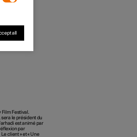
cept all
Film Festival.
 sera le président du
Farhadi est animé par
réflexion par
e client » et « Une