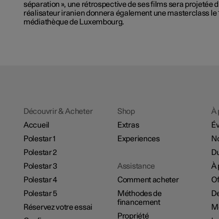
séparation », une rétrospective de ses films sera projetée du
réalisateur iranien donnera également une masterclass le 
médiathèque de Luxembourg.
Découvrir & Acheter
Shop
À 
Accueil
Extras
É
Polestar 1
Experiences
No
Polestar 2
Du
Polestar 3
Assistance
À 
Polestar 4
Comment acheter
Of
Polestar 5
Méthodes de
De
financement
Réservez votre essai
M
Propriété