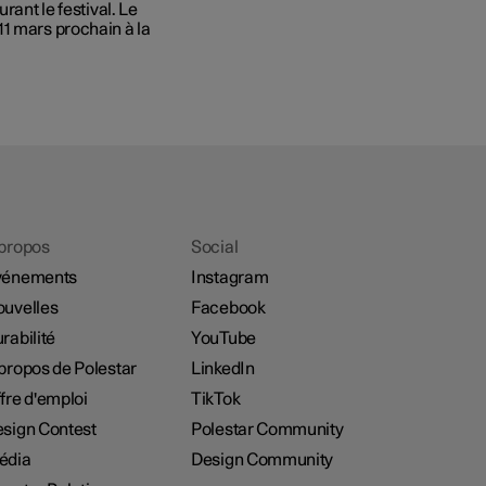
rant le festival. Le
11 mars prochain à la
propos
Social
vénements
Instagram
uvelles
Facebook
rabilité
YouTube
propos de Polestar
LinkedIn
fre d'emploi
TikTok
sign Contest
Polestar Community
édia
Design Community