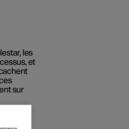
estar, les
ocessus, et
 cachent
 ces
onnels
nt sur
 acheter
s de financement
nanciere
rformance