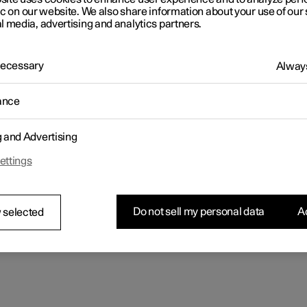
ic on our website. We also share information about your use of our 
l media, advertising and analytics partners.
 Necessary
Always
ance
g and Advertising
ettings
Do not sell my personal data
Ac
 selected