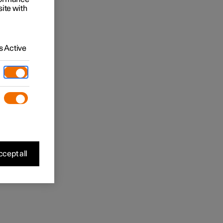
site with
 Active
cept all