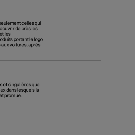
seulement celles qui
couvrir de près les
et les
oduits portant le logo
s aux voitures, après
s et singulières que
eux dans lesquels la
 et promue.