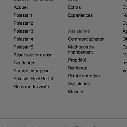
Accueil
Extras
É
Polestar 1
Experiences
No
Polestar 2
Du
Polestar 3
Assistance
À 
Polestar 4
Comment acheter
Of
Polestar 5
Méthodes de
De
financement
Réservez votre essai
M
Propriété
Configurer
In
Recharge
Parcs d’entreprise
Vu
Point d'entretien
Polestar Fleet Portal
Assistance
Nous rendre visite
Manuel