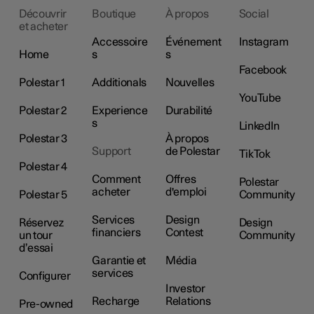
Découvrir
Boutique
À propos
Social
et acheter
Accessoire
Événement
Instagram
Home
s
s
Facebook
Polestar 1
Additionals
Nouvelles
YouTube
Polestar 2
Experience
Durabilité
s
LinkedIn
Polestar 3
À propos
Support
de Polestar
TikTok
Polestar 4
Comment
Offres
Polestar
acheter
d'emploi
Polestar 5
Community
Services
Design
Réservez
Design
financiers
Contest
un tour
Community
d’essai
Garantie et
Média
services
Configurer
Investor
Recharge
Relations
Pre-owned