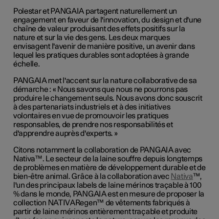
Polestar et PANGAIA partagent naturellement un
engagement en faveur de l'innovation, du design et d'une
chaîne de valeur produisant des effets positifs sur la
nature et sur la vie des gens. Les deux marques
envisagent l'avenir de manière positive, un avenir dans
lequel les pratiques durables sont adoptées à grande
échelle.
PANGAIA met l'accent sur la nature collaborative de sa
démarche : « Nous savons que nous ne pourrons pas
produire le changement seuls. Nous avons donc souscrit
à des partenariats industriels et à des initiatives
volontaires en vue de promouvoir les pratiques
responsables, de prendre nos responsabilités et
d'apprendre auprès d'experts. »
Citons notamment la collaboration de PANGAIA avec
Nativa™. Le secteur de la laine souffre depuis longtemps
de problèmes en matière de développement durable et de
bien-être animal. Grâce à la collaboration avec
Nativa
™,
l'un des principaux labels de laine mérinos traçable à 100
% dans le monde, PANGAIA est en mesure de proposer la
collection NATIVARegen™ de vêtements fabriqués à
partir de laine mérinos entièrement traçable et produite