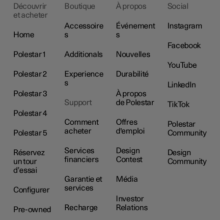
Découvrir
Boutique
À propos
Social
et acheter
Accessoire
Événement
Instagram
Home
s
s
Facebook
Polestar 1
Additionals
Nouvelles
YouTube
Polestar 2
Experience
Durabilité
s
LinkedIn
Polestar 3
À propos
Support
de Polestar
TikTok
Polestar 4
Comment
Offres
Polestar
acheter
d'emploi
Polestar 5
Community
Services
Design
Réservez
Design
financiers
Contest
un tour
Community
d’essai
Garantie et
Média
services
Configurer
Investor
Recharge
Relations
Pre-owned