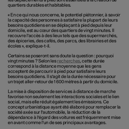
les déplacements à pied sont essentiels à la création de
quartiers durables et habitables.
« En ce qui nous concerne, le potentiel piétonnier, à savoir
la capacité des personnes à satisfaire la plupart de leurs
besoins quotidiens en se déplaçant à pied depuis leur
domicile, est au cœur des quartiers de vingt minutes. Il
recouvre l'accès à des lieux tels que des supermarchés,
des épiceries, des cafés, des parcs, des librairies et des
écoles », explique-t-il.
Certains se poseront sans doute la question : pourquoi
vingt minutes ? Selon les
recherches
, cette durée
correspond à la distance moyenne que les gens
acceptent de parcourir à pied pour satisfaire leurs
besoins quotidiens. Il s'agit de la durée nécessaire pour
un trajet aller-retour de 1 600 mètres à partir du domicile.
La mise à disposition de services à distance de marche
favorise non seulement les interactions sociales et le lien
social, mais elle réduit également les émissions. Ce
concept urbanistique ayant été élaboré pour remplacer la
société axée sur l'automobile, la réduction de la
dépendance à l'égard des voitures est fréquemment mise
en avant comme l'un de ses principaux avantages.