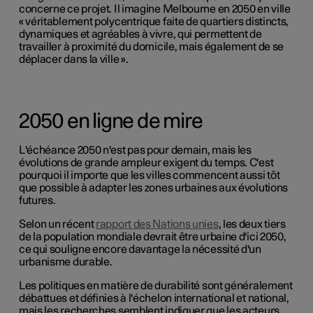
concerne ce projet. Il imagine Melbourne en 2050 en ville
« véritablement polycentrique faite de quartiers distincts,
dynamiques et agréables à vivre, qui permettent de
travailler à proximité du domicile, mais également de se
déplacer dans la ville ».
2050 en ligne de mire
L'échéance 2050 n'est pas pour demain, mais les
évolutions de grande ampleur exigent du temps. C'est
pourquoi il importe que les villes commencent aussi tôt
que possible à adapter les zones urbaines aux évolutions
futures.
Selon un récent
rapport des Nations unies
, les deux tiers
de la population mondiale devrait être urbaine d'ici 2050,
ce qui souligne encore davantage la nécessité d'un
urbanisme durable.
Les politiques en matière de durabilité sont généralement
débattues et définies à l'échelon international et national,
mais les recherches semblent indiquer que les acteurs