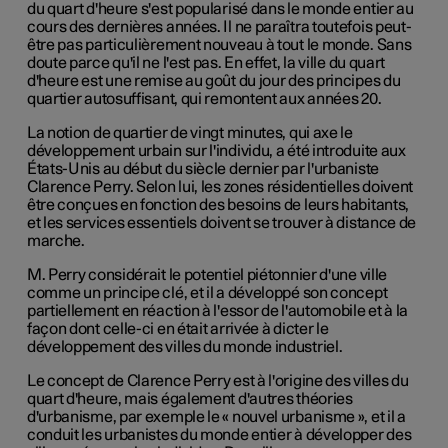
du quart d'heure s'est popularisé dans le monde entier au
cours des dernières années. Il ne paraîtra toutefois peut-
être pas particulièrement nouveau à tout le monde. Sans
doute parce qu'il ne l'est pas. En effet, la ville du quart
d'heure est une remise au goût du jour des principes du
quartier autosuffisant, qui remontent aux années 20.
La notion de quartier de vingt minutes, qui axe le
développement urbain sur l'individu, a été introduite aux
États-Unis au début du siècle dernier par l'urbaniste
Clarence Perry. Selon lui, les zones résidentielles doivent
être conçues en fonction des besoins de leurs habitants,
et les services essentiels doivent se trouver à distance de
marche.
M. Perry considérait le potentiel piétonnier d'une ville
comme un principe clé, et il a développé son concept
partiellement en réaction à l'essor de l'automobile et à la
façon dont celle-ci en était arrivée à dicter le
développement des villes du monde industriel.
Le concept de Clarence Perry est à l'origine des villes du
quart d'heure, mais également d'autres théories
d'urbanisme, par exemple le « nouvel urbanisme », et il a
conduit les urbanistes du monde entier à développer des