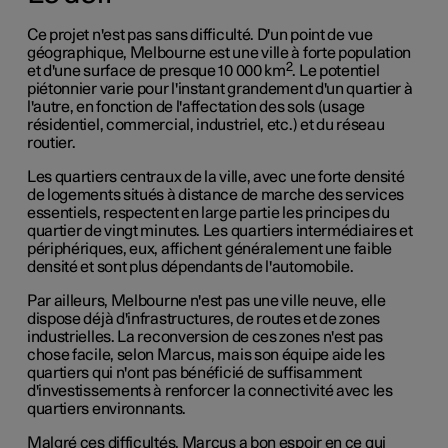
Ce projet n'est pas sans difficulté. D'un point de vue
géographique, Melbourne est une ville à forte population
2
et d'une surface de presque 10 000 km
. Le potentiel
piétonnier varie pour l'instant grandement d'un quartier à
l'autre, en fonction de l'affectation des sols (usage
résidentiel, commercial, industriel, etc.) et du réseau
routier.
Les quartiers centraux de la ville, avec une forte densité
de logements situés à distance de marche des services
essentiels, respectent en large partie les principes du
quartier de vingt minutes. Les quartiers intermédiaires et
périphériques, eux, affichent généralement une faible
densité et sont plus dépendants de l'automobile.
Par ailleurs, Melbourne n'est pas une ville neuve, elle
dispose déjà d'infrastructures, de routes et de zones
industrielles. La reconversion de ces zones n'est pas
chose facile, selon Marcus, mais son équipe aide les
quartiers qui n'ont pas bénéficié de suffisamment
d'investissements à renforcer la connectivité avec les
quartiers environnants.
Malgré ces difficultés, Marcus a bon espoir en ce qui