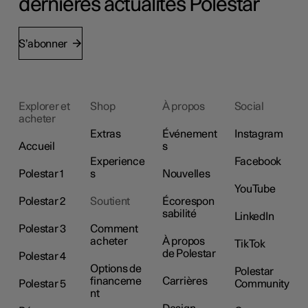
dernières actualités Polestar
S’abonner
Explorer et
Shop
À propos
Social
acheter
Extras
Événement
Instagram
Accueil
s
Experience
Facebook
Polestar 1
s
Nouvelles
YouTube
Polestar 2
Soutient
Écorespon
sabilité
LinkedIn
Polestar 3
Comment
acheter
À propos
TikTok
de Polestar
Polestar 4
Options de
Polestar
financeme
Carrières
Polestar 5
Community
nt