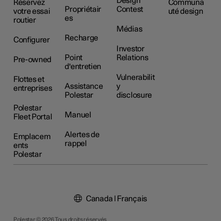
Design
Réservez
Communa
Propriétair
Contest
votre essai
uté design
es
routier
Médias
Recharge
Configurer
Investor
Point
Relations
Pre-owned
d'entretien
Vulnerabilit
Flottes et
Assistance
y
entreprises
Polestar
disclosure
Polestar
Manuel
Fleet Portal
Alertes de
Emplacem
rappel
ents
Polestar
Canada | Français
Polestar © 2026 Tous droits réservés