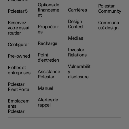
Options de
Polestar
financeme
Carrières
Polestar 5
Community
nt
Design
Réservez
Communa
Propriétair
Contest
votre essai
uté design
es
routier
Médias
Recharge
Configurer
Investor
Point
Relations
Pre-owned
d'entretien
Vulnerabilit
Flottes et
Assistance
y
entreprises
Polestar
disclosure
Polestar
Manuel
Fleet Portal
Alertes de
Emplacem
rappel
ents
Polestar