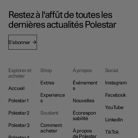
Restez à l'affût de toutes les
dernières actualités Polestar
S’abonner
Explorer et
Shop
À propos
Social
acheter
Extras
Événement
Instagram
Accueil
s
Experience
Facebook
Polestar 1
s
Nouvelles
YouTube
Polestar 2
Soutient
Écorespon
sabilité
LinkedIn
Polestar 3
Comment
acheter
À propos
TikTok
de Polestar
Polestar 4