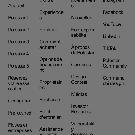
Extras
Événement
Instagram
Accueil
s
Experience
Facebook
Polestar 1
s
Nouvelles
YouTube
Polestar 2
Soutient
Écorespon
sabilité
LinkedIn
Polestar 3
Comment
acheter
À propos
TikTok
de Polestar
Polestar 4
Options de
Polestar
financeme
Carrières
Polestar 5
Community
nt
Design
Réservez
Communa
Propriétair
Contest
votre essai
uté design
es
routier
Médias
Recharge
Configurer
Investor
Point
Relations
Pre-owned
d'entretien
Vulnerabilit
Flottes et
Assistance
y
entreprises
Polestar
disclosure