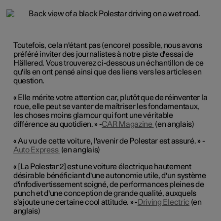
Toutefois, cela n'étant pas (encore) possible, nous avons
préféré inviter des journalistes à notre piste d'essai de
Hällered. Vous trouverez ci-dessous un échantillon de ce
qu'ils en ont pensé ainsi que des liens vers les articles en
question.
« Elle mérite votre attention car, plutôt que de réinventer la
roue, elle peut se vanter de maîtriser les fondamentaux,
les choses moins glamour qui font une véritable
différence au quotidien. » -
CAR Magazine
(en anglais)
« Au vu de cette voiture, l'avenir de Polestar est assuré. » -
Auto Express
(en anglais)
« [La Polestar 2] est une voiture électrique hautement
désirable bénéficiant d'une autonomie utile, d'un système
d'infodivertissement soigné, de performances pleines de
punch et d'une conception de grande qualité, auxquels
s'ajoute une certaine cool attitude. » -
Driving Electric
(en
anglais)