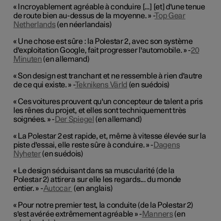
« Incroyablement agréable à conduire […] [et] d'une tenue
de route bien au-dessus de la moyenne. » -
Top Gear
Netherlands
(en néerlandais)
« Une chose est sûre : la Polestar 2, avec son système
d'exploitation Google, fait progresser l'automobile. » -
20
Minuten
(en allemand)
« Son design est tranchant et ne ressemble à rien d'autre
de ce qui existe. » -
Teknikens Värld
(en suédois)
« Ces voitures prouvent qu'un concepteur de talent a pris
les rênes du projet, et elles sont techniquement très
soignées. » -
Der Spiegel
(en allemand)
« La Polestar 2 est rapide, et, même à vitesse élevée sur la
piste d'essai, elle reste sûre à conduire. » -
Dagens
Nyheter
(en suédois)
« Le design séduisant dans sa muscularité (de la
Polestar 2) attirera sur elle les regards... du monde
entier. » -
Autocar
(en anglais)
« Pour notre premier test, la conduite (de la Polestar 2)
s'est avérée extrêmement agréable » -
Manners
(en