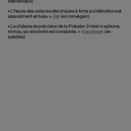
néerlandais)
« L'heure des voitures électriques à forte accélération est
assurément arrivée. » -
Tek
(en norvégien)
« Le châssis de précision de la Polestar 2 n'est ni aphone,
ni mou, sa réactivité est constante. » -
Expressen
(en
suédois)