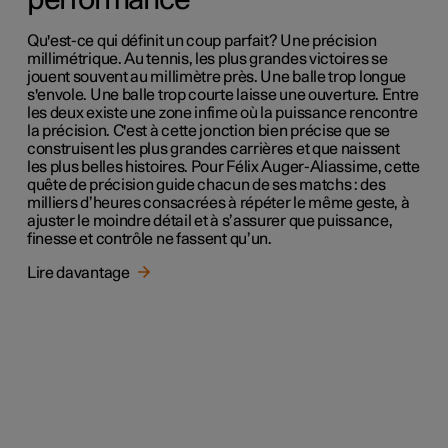
Qu'est-ce qui définit un coup parfait? Une précision
millimétrique. Au tennis, les plus grandes victoires se
jouent souvent au millimètre près. Une balle trop longue
s'envole. Une balle trop courte laisse une ouverture. Entre
les deux existe une zone infime où la puissance rencontre
la précision. C'est à cette jonction bien précise que se
construisent les plus grandes carrières et que naissent
les plus belles histoires. Pour Félix Auger-Aliassime, cette
quête de précision guide chacun de ses matchs : des
milliers d’heures consacrées à répéter le même geste, à
ajuster le moindre détail et à s’assurer que puissance,
finesse et contrôle ne fassent qu’un.
Lire davantage