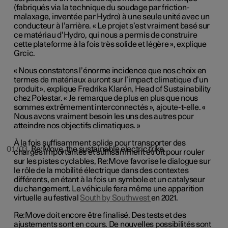
(fabriqués via la technique du soudage par friction-
malaxage, inventée par Hydro) à une seule unité avec un
conducteur à l’arrière. « Le projet s’est vraiment basé sur
ce matériau d’Hydro, qui nous a permis de construire
cette plateforme à la fois très solide et légère », explique
Grcic.
« Nous constatons l’énorme incidence que nos choix en
termes de matériaux auront sur l’impact climatique d’un
produit », explique Fredrika Klarén, Head of Sustainability
chez Polestar. « Je remarque de plus en plus que nous
sommes extrêmement interconnectés », ajoute-t-elle. «
Nous avons vraiment besoin les uns des autres pour
atteindre nos objectifs climatiques. »
À la fois suffisamment solide pour transporter des
01/03
Re:Move, the sustainable electric trike.
charges importantes et suffisamment étroit pour rouler
sur les pistes cyclables, Re:Move favorise le dialogue sur
le rôle de la mobilité électrique dans des contextes
différents, en étant à la fois un symbole et un catalyseur
du changement. Le véhicule fera même une apparition
virtuelle au festival
South by Southwest
en 2021.
Re:Move doit encore être finalisé. Des tests et des
ajustements sont en cours. De nouvelles possibilités sont