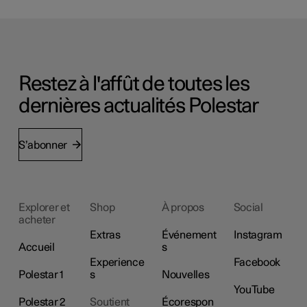
Restez à l'affût de toutes les
dernières actualités Polestar
S’abonner
Explorer et
Shop
À propos
Social
acheter
Extras
Événement
Instagram
Accueil
s
Experience
Facebook
Polestar 1
s
Nouvelles
YouTube
Polestar 2
Soutient
Écorespon