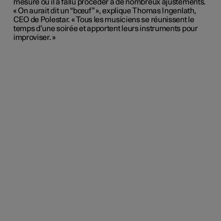
mesure où il a fallu procéder à de nombreux ajustements.
« On aurait dit un “bœuf” », explique Thomas Ingenlath,
CEO de Polestar. « Tous les musiciens se réunissent le
temps d’une soirée et apportent leurs instruments pour
improviser. »