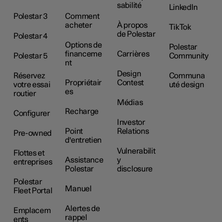
sabilité
LinkedIn
Polestar 3
Comment
acheter
À propos
TikTok
de Polestar
Polestar 4
Options de
Polestar
financeme
Carrières
Polestar 5
Community
nt
Design
Réservez
Communa
Propriétair
Contest
votre essai
uté design
es
routier
Médias
Recharge
Configurer
Investor
Point
Relations
Pre-owned
d'entretien
Vulnerabilit
Flottes et
Assistance
y
entreprises
Polestar
disclosure
Polestar
Manuel
Fleet Portal
Alertes de
Emplacem
rappel
ents