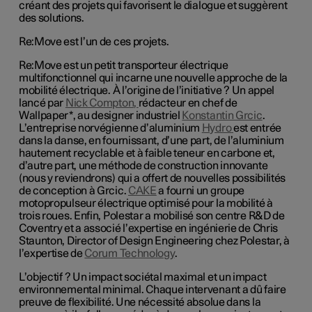
créant des projets qui favorisent le dialogue et suggèrent
des solutions.
Re:Move est l’un de ces projets.
Re:Move est un petit transporteur électrique
multifonctionnel qui incarne une nouvelle approche de la
mobilité électrique. À l’origine de l’initiative ? Un appel
lancé par
Nick Compton
,
rédacteur en chef de
Wallpaper*, au designer industriel
Konstantin Grcic
.
L’entreprise norvégienne d’aluminium
Hydro
est entrée
dans la danse, en fournissant, d’une part, de l’aluminium
hautement recyclable et à faible teneur en carbone et,
d’autre part, une méthode de construction innovante
(nous y reviendrons) qui a offert de nouvelles possibilités
de conception à Grcic.
CAKE
a fourni un groupe
motopropulseur électrique optimisé pour la mobilité à
trois roues. Enfin, Polestar a mobilisé son centre R&D de
Coventry et a associé l’expertise en ingénierie de Chris
Staunton, Director of Design Engineering chez Polestar, à
l’expertise de
Corum Technology
.
L’objectif ? Un impact sociétal maximal et un impact
environnemental minimal. Chaque intervenant a dû faire
preuve de flexibilité. Une nécessité absolue dans la