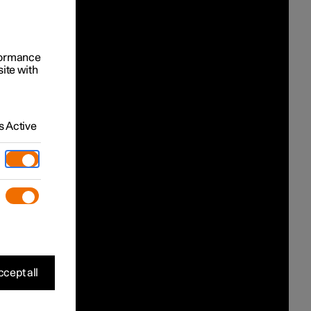
rformance
site with
 Active
cept all