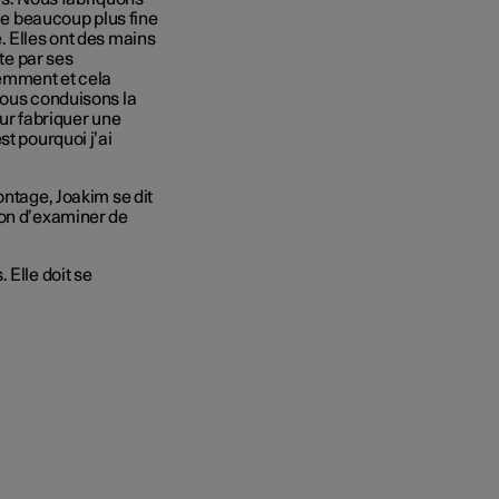
le
beaucoup plus fine
. Elles ont des mains
ute par ses
ciemment
et cela
ous conduisons la
ur fabriquer une
est
pourquoi
j’ai
montage,
Joakim
se dit
ion d’examiner
de
 Elle doit
se