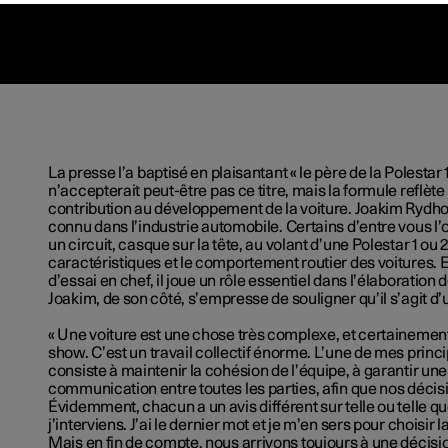
La presse
l’a
baptisé en plaisantant « le père de la Polestar
n’accepterait
peut-être pas ce titre, mais la formule
reflète
contribution au développement de la voiture. Joakim Rydh
connu dans
l’industrie
automobile. Certains
d’entre
vous
l’
un circuit,
casque sur la tête
, au volant
d’une
Polestar 1 ou 2,
caractéristiques et le comportement routier des voitures. 
d’essai
en chef, il joue un rôle
essentiel
dans
l’élaboration
d
Joakim, de son côté,
s’empresse
de souligner
qu’il s’agit d’
« Une voiture est une chose très complexe
,
et certainemen
show.
C’est
un travail collectif énorme
. L’une
de mes princi
consiste à maintenir la cohésion de
l’équipe
, à garantir un
communication entre toutes les parties,
afin
que nos décisi
Évidemment, chacun a un avis différent sur telle ou telle qu
j’interviens. J’ai
le dernier mot et je
m’en
sers pour
choisir
la
Mais en fin de compte, nous arrivons toujours à une décisi