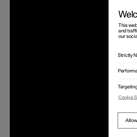
Wel
This web
and traff
our socia
Strictly
Perform
Targetin
Cookie S
Allow