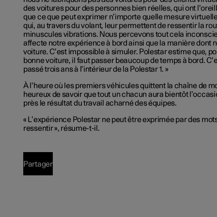
des voitures pour des personnes bien réelles,
qui
ont
l’oreil
que ce que peut exprimer
n’importe
quelle mesure virtuelle
qui, au travers du volant, leur permettent de ressentir la ro
minuscules vibrations. Nous percevons tout cela incons
affecte notre expérience à bord
ainsi que
la
manière
dont n
voiture.
C’est
impossible à simuler. Polestar estime que, po
bonne voiture, il faut passer beaucoup de temps à
bord. C’
passé trois ans à
l’intérieur
de la Polestar 1. »
À
l’heure
où les premiers véhicules quittent la chaîne de 
heureux de savoir que tout un chacun aura bientôt
l’occas
près le résultat du travail acharné des équipes.
«
L’expérience
Polestar ne peut être exprimée par des mots.
ressentir
», résume-t-il.
Partager