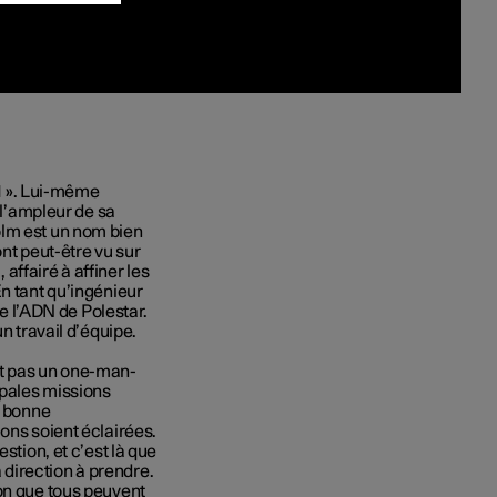
 1 ». Lui-même
 l’ampleur
de sa
olm est un nom bien
ont
peut
-
être vu sur
 affairé à affiner les
En tant
qu’ingénieur
e
l’ADN
de Polestar.
un
travail
d’équipe
.
t pas un one-man-
pales missions
e bonne
ons soient éclairées.
estion, et
c’est
là que
 direction à prendre.
on que tous peuvent