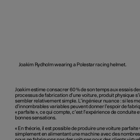
Joakim estime
consacrer
60
% de son temps aux
essais
des
processus de fabrication
d’une
voiture, produit physique
s’i
sembler relativement simple.
L’ingénieur nuance : si
les me
d’innombrables
variables peuvent donner
l’espoir
de fabriq
« parfaite »,
ce qui compte,
c’est l’expérience
de conduite e
bonnes sensations.
« En théorie, il est possible de produire une voiture parfaite
simplement en alimentant une machine avec des nombres e
nous ne fabriquons pas des voitures pour des clients virtue