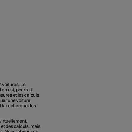
 voitures. Le
l
en est, pourrait
sures et les calculs
uer une voiture
t la recherche des
 virtuellement,
t des calculs, mais
ls. Nous fabriquons