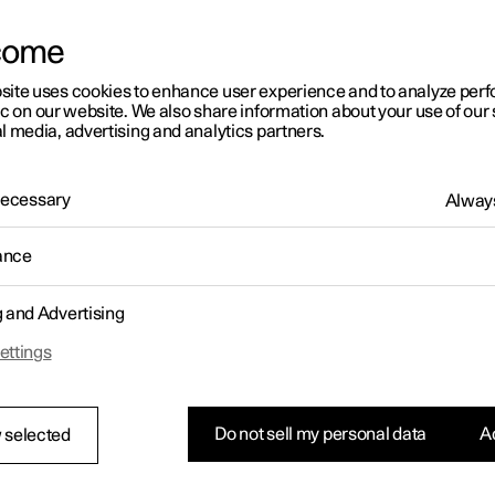
come
site uses cookies to enhance user experience and to analyze pe
ic on our website. We also share information about your use of our 
l media, advertising and analytics partners.
 Necessary
Always
ance
g and Advertising
ettings
Do not sell my personal data
Ac
 selected