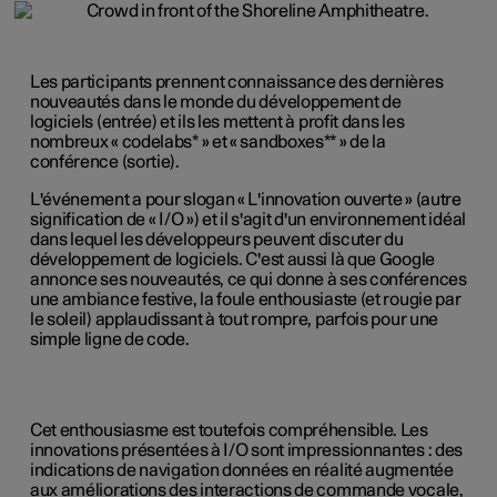
Les participants prennent connaissance des dernières
nouveautés dans le monde du développement de
logiciels (entrée) et ils les mettent à profit dans les
nombreux « codelabs* » et « sandboxes** » de la
conférence (sortie).
L'événement a pour slogan « L'innovation ouverte » (autre
signification de « I/O ») et il s'agit d'un environnement idéal
dans lequel les développeurs peuvent discuter du
développement de logiciels. C'est aussi là que Google
annonce ses nouveautés, ce qui donne à ses conférences
une ambiance festive, la foule enthousiaste (et rougie par
le soleil) applaudissant à tout rompre, parfois pour une
simple ligne de code.
Cet enthousiasme est toutefois compréhensible. Les
innovations présentées à I/O sont impressionnantes : des
indications de navigation données en réalité augmentée
aux améliorations des interactions de commande vocale,