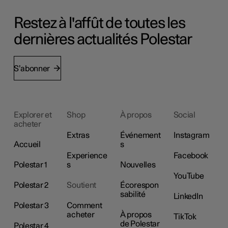
Restez à l'affût de toutes les
dernières actualités Polestar
S’abonner
Explorer et
Shop
À propos
Social
acheter
Extras
Événement
Instagram
Accueil
s
Experience
Facebook
Polestar 1
s
Nouvelles
YouTube
Polestar 2
Soutient
Écorespon
sabilité
LinkedIn
Polestar 3
Comment
acheter
À propos
TikTok
de Polestar
Polestar 4