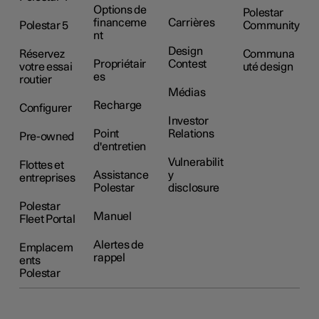
Options de
Polestar
financeme
Carrières
Polestar 5
Community
nt
Design
Réservez
Communa
Propriétair
Contest
votre essai
uté design
es
routier
Médias
Recharge
Configurer
Investor
Point
Relations
Pre-owned
d'entretien
Vulnerabilit
Flottes et
Assistance
y
entreprises
Polestar
disclosure
Polestar
Manuel
Fleet Portal
Alertes de
Emplacem
rappel
ents
Polestar