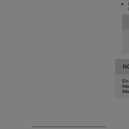
N
Feux extérieurs de confort
En 
fré
fré
Rétroviseurs
Essuie-glaces et lave-glaces