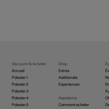
Découvrir & Acheter
Shop
À 
Accueil
Extras
É
Polestar 1
Additionals
No
Polestar 2
Experiences
Du
Polestar 3
À 
Polestar 4
Assistance
Of
Polestar 5
Comment acheter
De