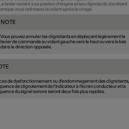
Le levier revient à sa position d'origine et les clignotants s'arrêtent
lorsque vous redressez le volant après le virage.
NOTE
Vous pouvez annuler les clignotants en déplaçant légèrement le
levier de commande au volant gauche vers le haut ou vers le bas
dans la direction opposée.
OTE
cas de dysfonctionnement ou d'endommagement des clignotants,
quence de clignotement de l'indicateur à l'écran conducteur et la
quence du signal sonore seront deux fois plus rapides.