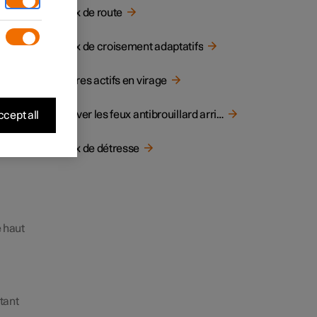
Feux de route
ue les
ymbole
Feux de croisement adaptatifs
Phares actifs en virage
Activer les feux antibrouillard arrière
cept all
Feux de détresse
 haut
tant