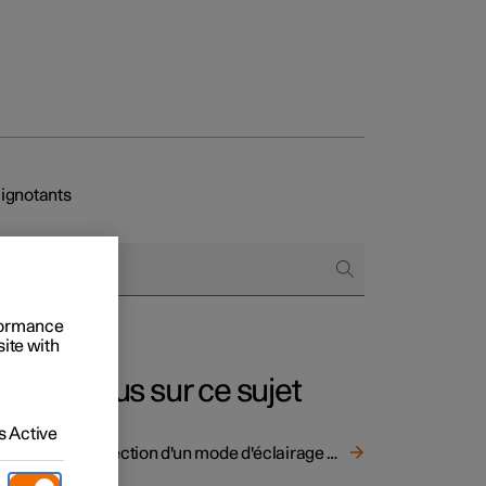
clignotants
onnels
 acheter
s de financement
rformance
site with
s en nature
Plus sur ce sujet
 Active
Sélection d'un mode d'éclairage principal