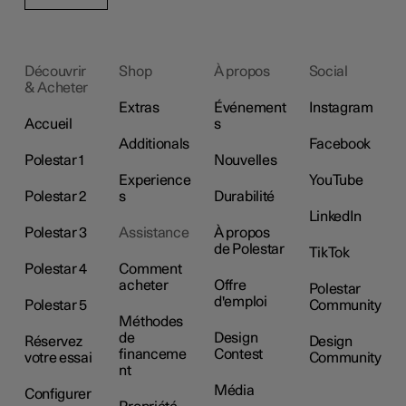
Découvrir
Shop
À propos
Social
& Acheter
Extras
Événement
Instagram
Accueil
s
Additionals
Facebook
Polestar 1
Nouvelles
Experience
YouTube
Polestar 2
s
Durabilité
LinkedIn
Polestar 3
Assistance
À propos
de Polestar
TikTok
Polestar 4
Comment
acheter
Offre
Polestar
d'emploi
Polestar 5
Community
Méthodes
de
Design
Réservez
Design
financeme
Contest
votre essai
Community
nt
Média
Configurer