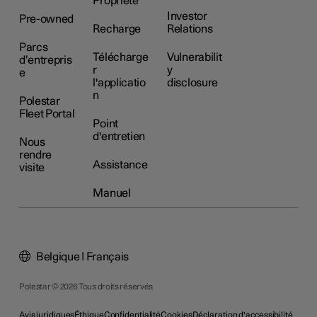
Propriété
Investor
Pre-owned
Recharge
Relations
Parcs
Télécharge
Vulnerabilit
d’entrepris
r
y
e
l'applicatio
disclosure
n
Polestar
Fleet Portal
Point
d'entretien
Nous
rendre
Assistance
visite
Manuel
Belgique | Français
Polestar © 2026 Tous droits réservés
Avis juridiques
Éthique
Confidentialité
Cookies
Déclaration d'accessibilité