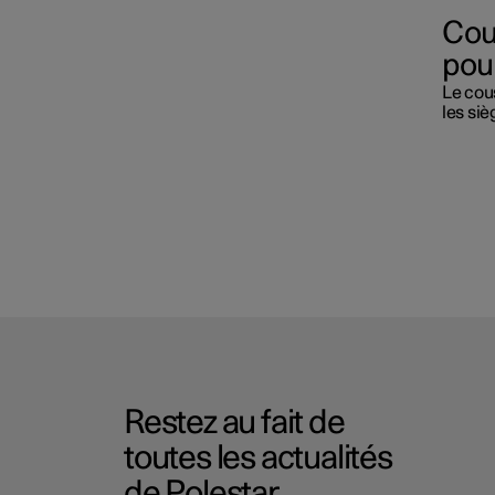
Cou
pou
Le cous
les siè
Restez au fait de
toutes les actualités
de Polestar