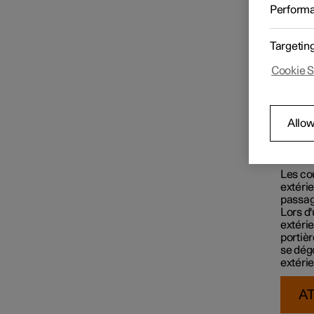
Les co
Perform
protège
Coussins gonflables
Targetin
Cookie S
Allow
Les co
extérie
passag
Lors d'
extérie
portièr
se dégo
extérie
A