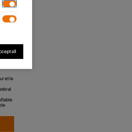
assager
cept all
r et le
atéral
e
nflable
ble