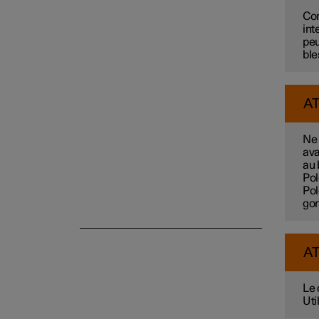
Sécurité des enfants
Con
int
peu
ble
Mode sécurité
A
Ne 
ava
au 
Pol
Pol
gon
A
Le 
Uti