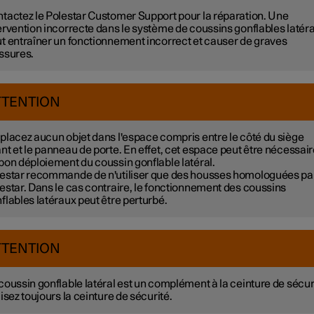
tactez le Polestar Customer Support pour la réparation. Une
ervention incorrecte dans le système de coussins gonflables latér
t entraîner un fonctionnement incorrect et causer de graves
ssures.
TTENTION
placez aucun objet dans l'espace compris entre le côté du siège
nt et le panneau de porte. En effet, cet espace peut être nécessair
bon déploiement du coussin gonflable latéral.
estar recommande de n'utiliser que des housses homologuées pa
estar. Dans le cas contraire, le fonctionnement des coussins
flables latéraux peut être perturbé.
TTENTION
coussin gonflable latéral est un complément à la ceinture de sécur
lisez toujours la ceinture de sécurité.