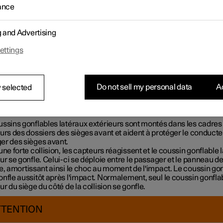
ussins gonflables latéraux extérieurs des places conducteur et p
ance
nt la poitrine et les hanches en cas de collision.
g and Advertising
ettings
Do not sell my personal data
Ac
 selected
ussins gonflables latéraux extérieurs sont montés dans les cadres
urs des dossiers des sièges avant et aident à protéger le conducteu
er des sièges avant.
une forte collision, les capteurs réagissent et le coussin gonflable l
ur se gonfle. Celui-ci se déploie entre le passager et le panneau d
e, amortissant ainsi le choc au moment de l'impact. Le coussin go
nfle aussitôt après l'impact. Normalement, seul le coussin gonfla
ur du siège du côté de la collision se gonfle.
TTENTION