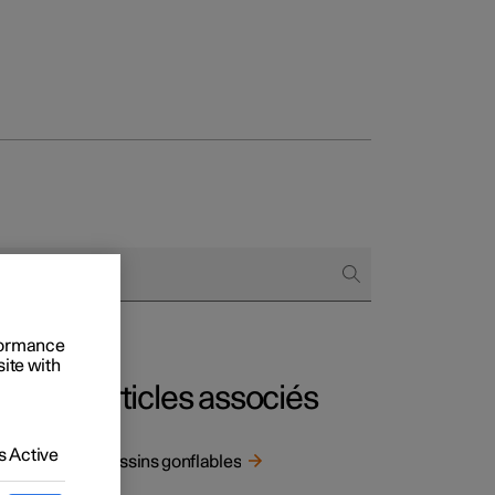
onnels
 acheter
s de financement
rformance
site with
s en nature
Articles associés
 Active
Coussins gonflables