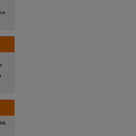
aux
e
r
ité.