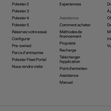
Polestar 2
Experiences
Du
Polestar 3
À 
Polestar 4
Assistance
Of
Polestar 5
Comment acheter
De
Réservez votre essai
Méthodes de
M
financement
Configurer
In
Propriété
Pre-owned
Vu
Recharge
Parcs d’entreprise
Télécharger
Polestar Fleet Portal
l'application
Nous rendre visite
Point d'entretien
Assistance
Manuel