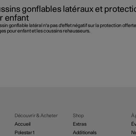
ssins gonflables latéraux et protecti
r enfant
sin gonflable latéral n'a pas d'effet négatif sur la protection offert
ges pour enfant et les coussins rehausseurs.
Découvrir & Acheter
Shop
À 
Accueil
Extras
É
Polestar 1
Additionals
No