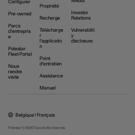
Média
Configurer
Propriété
Investor
Pre-owned
Recharge
Relations
Parcs
Télécharge
Vulnerabilit
d’entrepris
r
y
e
l'applicatio
disclosure
n
Polestar
Fleet Portal
Point
d'entretien
Nous
rendre
Assistance
visite
Manuel
Belgique | Français
Polestar © 2026 Tous droits réservés