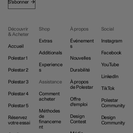
S'abonner
Découvrir
Shop
À propos
Social
& Acheter
Extras
Événement
Instagram
Accueil
s
Additionals
Facebook
Polestar 1
Nouvelles
Experience
YouTube
Polestar 2
s
Durabilité
LinkedIn
Polestar 3
Assistance
À propos
de Polestar
TikTok
Polestar 4
Comment
acheter
Offre
Polestar
d'emploi
Polestar 5
Community
Méthodes
de
Design
Réservez
Design
financeme
Contest
votre essai
Community
nt