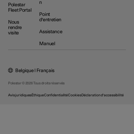
n
Polestar
Fleet Portal
Point
d'entretien
Nous
rendre
Assistance
visite
Manuel
Belgique | Français
Polestar © 2026 Tous droits réservés
Avis juridiques
Éthique
Confidentialité
Cookies
Déclaration d'accessibilité