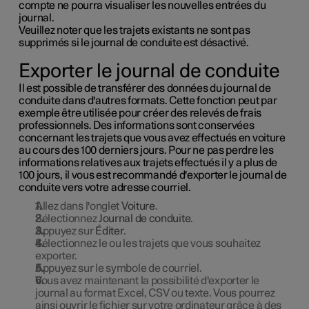
compte ne pourra visualiser les nouvelles entrées du
journal.
Veuillez noter que les trajets existants ne sont pas
supprimés si le journal de conduite est désactivé.
Exporter le journal de conduite
Il est possible de transférer des données du journal de
conduite dans d'autres formats. Cette fonction peut par
exemple être utilisée pour créer des relevés de frais
professionnels. Des informations sont conservées
concernant les trajets que vous avez effectués en voiture
au cours des 100 derniers jours. Pour ne pas perdre les
informations relatives aux trajets effectués il y a plus de
100 jours, il vous est recommandé d'exporter le journal de
conduite vers votre adresse courriel.
Allez dans l'onglet
Voiture
.
Sélectionnez
Journal de conduite
.
Appuyez sur
Éditer
.
Sélectionnez le ou les trajets que vous souhaitez
exporter.
Appuyez sur le symbole de courriel.
Vous avez maintenant la possibilité d'exporter le
journal au format Excel, CSV ou texte. Vous pourrez
ainsi ouvrir le fichier sur votre ordinateur grâce à des