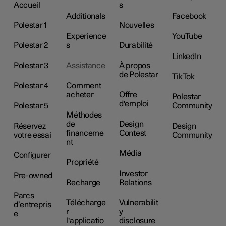
Accueil
s
Additionals
Facebook
Polestar 1
Nouvelles
Experience
YouTube
Polestar 2
s
Durabilité
LinkedIn
Polestar 3
Assistance
À propos
de Polestar
TikTok
Polestar 4
Comment
acheter
Offre
Polestar
d'emploi
Polestar 5
Community
Méthodes
de
Design
Réservez
Design
financeme
Contest
votre essai
Community
nt
Média
Configurer
Propriété
Investor
Pre-owned
Recharge
Relations
Parcs
Télécharge
Vulnerabilit
d’entrepris
r
y
e
l'applicatio
disclosure