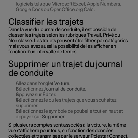
logiciels tels que Microsoft Excel, Apple Numbers,
Google Docs ou OpenOffice.org Calc.
Classifier les trajets
Dans la vue du journal de conduite, il est possible de
classer les trajets selon les rubriques Travail, Privé ou
Non classé. Les trajets peuvent être filtrés par catégories
mais vous avez aussi la possibilité de les afficher en
fonction d'un intervalle de temps.
Supprimer un trajet du journal
de conduite
Allez dans l'onglet
Voiture
.
Sélectionnez
Journal de conduite
.
Appuyez sur
Éditer
.
Sélectionnez le ou les trajets que vous souhaitez
supprimer.
Sélectionnez le symbole de poubelle tout en haut et
appuyez sur
Supprimer
.
Si plusieurs comptes sont associés à la voiture, la même
vue s'affichera pour tous, en fonction des données
collectées et transmises par le serveur Polestar Connect.