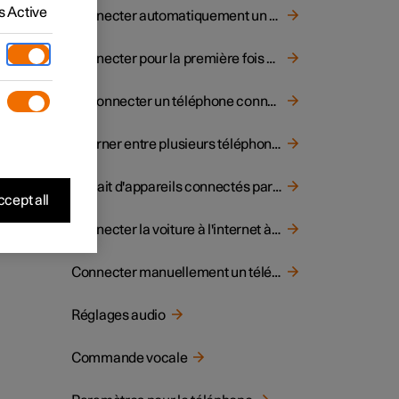
 Active
Connecter automatiquement un téléphone à la voiture au moyen de Bluetooth
 est
 n'est
Connecter pour la première fois un téléphone à la voiture au moyen de Bluetooth
 de
Déconnecter un téléphone connecté par Bluetooth
mande
mandes
Alterner entre plusieurs téléphones connectés par Bluetooth
Retrait d'appareils connectés par Bluetooth
cept all
Connecter la voiture à l'internet à l'aide d'un téléphone connecté par Bluetooth
Connecter manuellement un téléphone à la voiture au moyen de Bluetooth
Réglages audio
Commande vocale