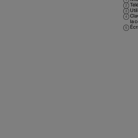
Tél
Uti
Cla
la 
Écr