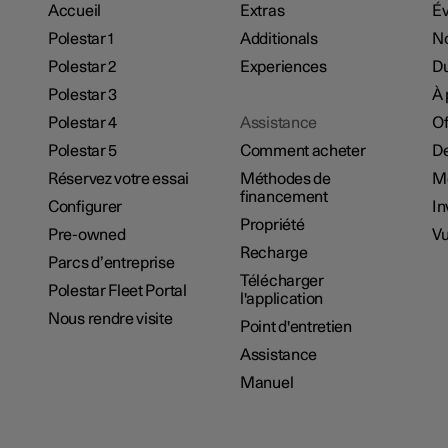
Accueil
Extras
É
Polestar 1
Additionals
No
Polestar 2
Experiences
Du
Polestar 3
À 
Polestar 4
Assistance
Of
Polestar 5
Comment acheter
De
Réservez votre essai
Méthodes de
M
financement
Configurer
In
Propriété
Pre-owned
Vu
Recharge
Parcs d’entreprise
Télécharger
Polestar Fleet Portal
l'application
Nous rendre visite
Point d'entretien
Assistance
Manuel