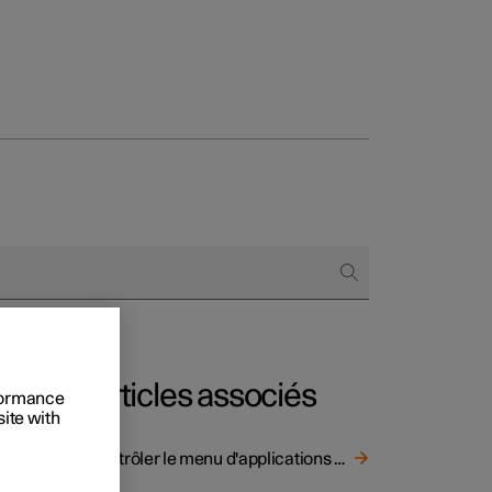
onnels
 acheter
s de financement
s en nature
Articles associés
rformance
site with
ns-
Contrôler le menu d'applications sur l'écran conducteur