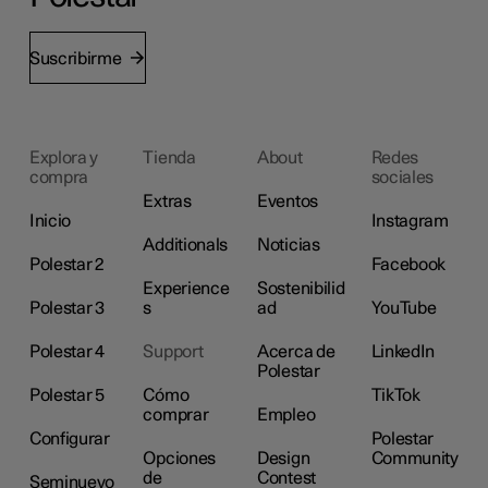
Suscribirme
Explora y
Tienda
About
Redes
compra
sociales
Extras
Eventos
Inicio
Instagram
Additionals
Noticias
Polestar 2
Facebook
Experience
Sostenibilid
Polestar 3
s
ad
YouTube
Polestar 4
Support
Acerca de
LinkedIn
Polestar
Polestar 5
Cómo
TikTok
comprar
Empleo
Configurar
Polestar
Opciones
Design
Community
de
Contest
Seminuevo