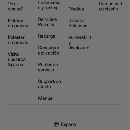
financiació
"Pre-
Comunidad
n y renting
owned"
Medios
de diseño
Servicios
Flotas y
Investor
Polestar
empresas
Relations
Recarga
Polestar
Vulnerabilit
empresas
y
Descargar
disclosure
aplicación
Visita
nuestros
Spaces
Puntos de
servicio
Support/co
ntacto
Manual
España