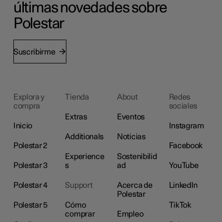
últimas novedades sobre
Polestar
Suscribirme
Explora y
Tienda
About
Redes
compra
sociales
Extras
Eventos
Inicio
Instagram
Additionals
Noticias
Polestar 2
Facebook
Experience
Sostenibilid
Polestar 3
s
ad
YouTube
Polestar 4
Support
Acerca de
LinkedIn
Polestar
Polestar 5
Cómo
TikTok
comprar
Empleo