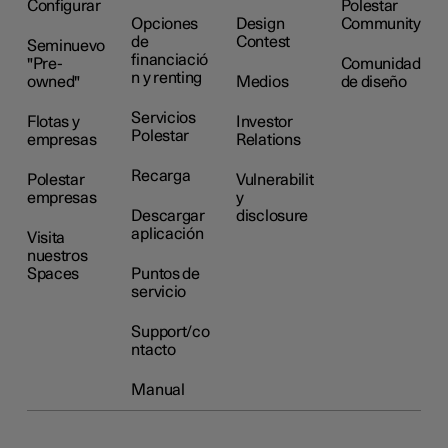
Configurar
Polestar
Opciones
Design
Community
de
Contest
Seminuevo
financiació
"Pre-
Comunidad
n y renting
owned"
Medios
de diseño
Servicios
Flotas y
Investor
Polestar
empresas
Relations
Recarga
Polestar
Vulnerabilit
empresas
y
Descargar
disclosure
aplicación
Visita
nuestros
Spaces
Puntos de
servicio
Support/co
ntacto
Manual