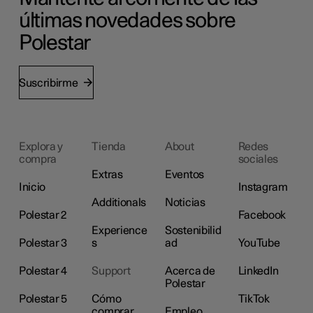
últimas novedades sobre
Polestar
Suscribirme
Explora y
Tienda
About
Redes
compra
sociales
Extras
Eventos
Inicio
Instagram
Additionals
Noticias
Polestar 2
Facebook
Experience
Sostenibilid
Polestar 3
s
ad
YouTube
Polestar 4
Support
Acerca de
LinkedIn
Polestar
Polestar 5
Cómo
TikTok
comprar
Empleo