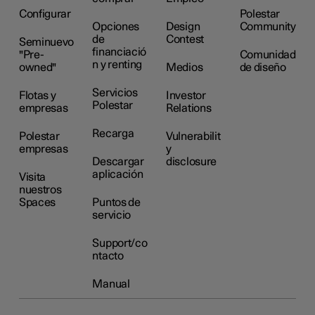
Configurar
Polestar
Opciones
Design
Community
de
Contest
Seminuevo
financiació
"Pre-
Comunidad
n y renting
owned"
Medios
de diseño
Servicios
Flotas y
Investor
Polestar
empresas
Relations
Recarga
Polestar
Vulnerabilit
empresas
y
Descargar
disclosure
aplicación
Visita
nuestros
Spaces
Puntos de
servicio
Support/co
ntacto
Manual