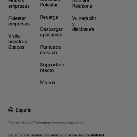
Flotas y
Investor
Polestar
empresas
Relations
Recarga
Polestar
Vulnerabilit
empresas
y
Descargar
disclosure
aplicación
Visita
nuestros
Spaces
Puntos de
servicio
Support/co
ntacto
Manual
España
Polestar © 2026 Todos los derechos reservados
Legal
Ética
Privacidad
Cookies
Declaración de accesibilidad