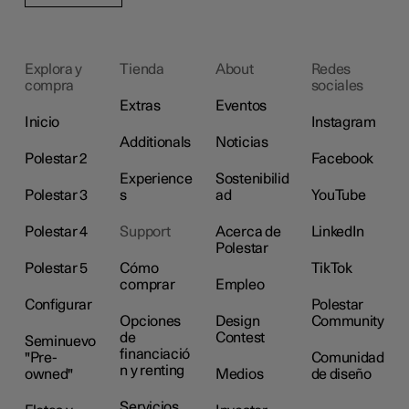
Explora y
Tienda
About
Redes
compra
sociales
Extras
Eventos
Inicio
Instagram
Additionals
Noticias
Polestar 2
Facebook
Experience
Sostenibilid
Polestar 3
s
ad
YouTube
Polestar 4
Support
Acerca de
LinkedIn
Polestar
Polestar 5
Cómo
TikTok
comprar
Empleo
Configurar
Polestar
Opciones
Design
Community
de
Contest
Seminuevo
financiació
"Pre-
Comunidad
n y renting
owned"
Medios
de diseño
Servicios