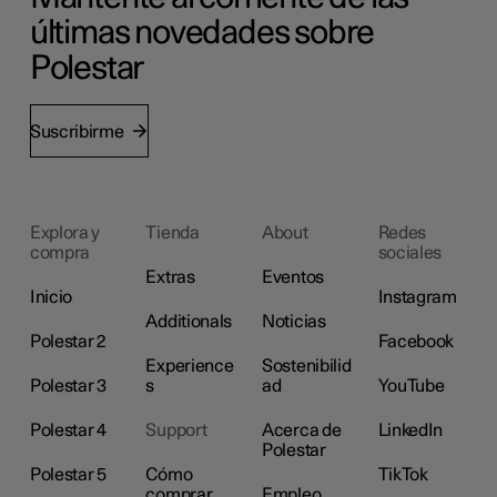
últimas novedades sobre
Polestar
Suscribirme
Explora y
Tienda
About
Redes
compra
sociales
Extras
Eventos
Inicio
Instagram
Additionals
Noticias
Polestar 2
Facebook
Experience
Sostenibilid
Polestar 3
s
ad
YouTube
Polestar 4
Support
Acerca de
LinkedIn
Polestar
Polestar 5
Cómo
TikTok
comprar
Empleo