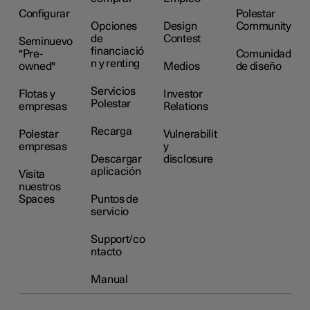
Configurar
Polestar
Opciones
Design
Community
de
Contest
Seminuevo
financiació
"Pre-
Comunidad
n y renting
owned"
Medios
de diseño
Servicios
Flotas y
Investor
Polestar
empresas
Relations
Recarga
Polestar
Vulnerabilit
empresas
y
Descargar
disclosure
aplicación
Visita
nuestros
Spaces
Puntos de
servicio
Support/co
ntacto
Manual